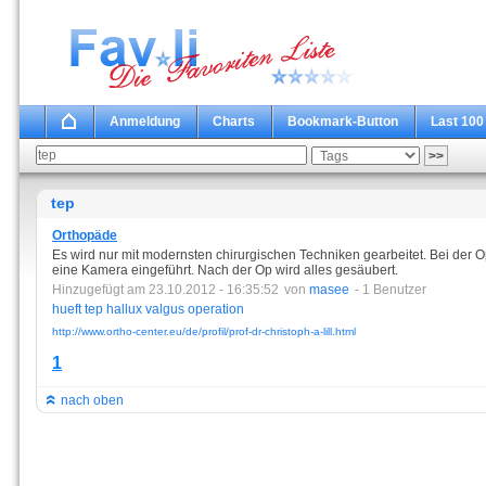
Anmeldung
Charts
Bookmark-Button
Last 100
tep
Orthopäde
Es wird nur mit modernsten chirurgischen Techniken gearbeitet. Bei der
eine Kamera eingeführt. Nach der Op wird alles gesäubert.
Hinzugefügt am 23.10.2012 - 16:35:52
von
masee
- 1 Benutzer
hueft
tep
hallux
valgus
operation
http://www.ortho-center.eu/de/profil/prof-dr-christoph-a-lill.html
1
nach oben