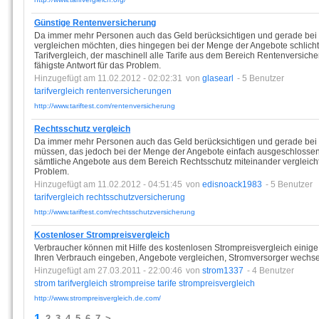
Günstige Rentenversicherung
Da immer mehr Personen auch das Geld berücksichtigen und gerade bei 
vergleichen möchten, dies hingegen bei der Menge der Angebote schlichtw
Tarifvergleich, der maschinell alle Tarife aus dem Bereich Rentenversiche
fähigste Antwort für das Problem.
Hinzugefügt am 11.02.2012 - 02:02:31
von
glasearl
- 5 Benutzer
tarifvergleich
rentenversicherungen
http://www.tariftest.com/rentenversicherung
Rechtsschutz vergleich
Da immer mehr Personen auch das Geld berücksichtigen und gerade bei R
müssen, das jedoch bei der Menge der Angebote einfach ausgeschlossen ist,
sämtliche Angebote aus dem Bereich Rechtsschutz miteinander vergleicht,
Problem.
Hinzugefügt am 11.02.2012 - 04:51:45
von
edisnoack1983
- 5 Benutzer
tarifvergleich
rechtsschutzversicherung
http://www.tariftest.com/rechtsschutzversicherung
Kostenloser Strompreisvergleich
Verbraucher können mit Hilfe des kostenlosen Strompreisvergleich einige 
Ihren Verbrauch eingeben, Angebote vergleichen, Stromversorger wechseln
Hinzugefügt am 27.03.2011 - 22:00:46
von
strom1337
- 4 Benutzer
strom
tarifvergleich
strompreise
tarife
strompreisvergleich
http://www.strompreisvergleich.de.com/
1
2
3
4
5
6
7
>