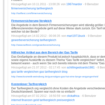
Problem.
Hinzugefügt am 10.11.2011 - 13:00:26
von
1967mardor
- 9 Benutzer
firmenversicherung
tarifvergleich
http://tariftest.com/firmenversicherung
Firmenversicherung Vergleich
Die Angebote in dem Bereich Firmenversicherungen wird ständig größer. 
differenzierenden Angebote geht auf diese Weise stark zurück. Ein Tarif is
welcher ist der Beste?
Hinzugefügt am 14.02.2012 - 00:06:35
von
mari1971buck
- 9 Benutzer
gewerbeversicherung
tarifvergleich
http://www.tariftest.com/gewerbeversicherung
Hilfreicher Artikel aus dem Bereich der Gas Tarife
Das Großartigste an diesem Produkt ist jedoch hauptsächlich, dass er 
sowie eigene Auskünfte zu diesem Thema "Gas Tarife vergleichen" liefert, 
bekannt waren - auch wenn Sie sich bereits intensiv mit dem Thema "Gas T
Hinzugefügt am 21.07.2012 - 02:17:45
von
schillingedoardo1981
- 8 Ben
gas
tarife
vergleichen
gas
tarifvergleich
blog
http://www.kosmetik-weinsberg.de/guenstiges-gas-hat-eine-lange-vergangenheit/
Kostenloser Tarifvergleich
Der Tarifvergleich.org vergleicht ohne Kosten die Angebote verschiedene
Deutschlandweit. Sparen war noch nie so einfach!
Hinzugefügt am 07.02.2012 - 16:50:59
von
clickafrica
- 6 Benutzer
internet
finanzen
geld
tarifvergleich
preisvergleich
http://www.tarifvergleich.org/