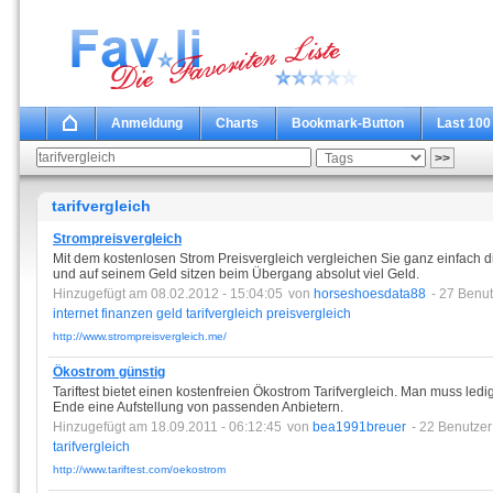
Anmeldung
Charts
Bookmark-Button
Last 100
tarifvergleich
Strompreisvergleich
Mit dem kostenlosen Strom Preisvergleich vergleichen Sie ganz einfach 
und auf seinem Geld sitzen beim Übergang absolut viel Geld.
Hinzugefügt am 08.02.2012 - 15:04:05
von
horseshoesdata88
- 27 Benu
internet
finanzen
geld
tarifvergleich
preisvergleich
http://www.strompreisvergleich.me/
Ökostrom günstig
Tariftest bietet einen kostenfreien Ökostrom Tarifvergleich. Man muss ledig
Ende eine Aufstellung von passenden Anbietern.
Hinzugefügt am 18.09.2011 - 06:12:45
von
bea1991breuer
- 22 Benutzer
tarifvergleich
http://www.tariftest.com/oekostrom