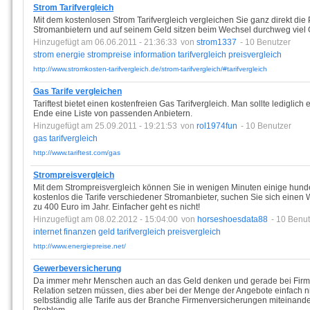
Strom Tarifvergleich
Mit dem kostenlosen Strom Tarifvergleich vergleichen Sie ganz direkt die
Stromanbietern und auf seinem Geld sitzen beim Wechsel durchweg viel 
Hinzugefügt am 06.06.2011 - 21:36:33
von
strom1337
- 10 Benutzer
strom
energie
strompreise
information
tarifvergleich
preisvergleich
http://www.stromkosten-tarifvergleich.de/strom-tarifvergleich/#tarifvergleich
Gas Tarife vergleichen
Tariftest bietet einen kostenfreien Gas Tarifvergleich. Man sollte lediglich
Ende eine Liste von passenden Anbietern.
Hinzugefügt am 25.09.2011 - 19:21:53
von
rol1974fun
- 10 Benutzer
gas
tarifvergleich
http://www.tariftest.com/gas
Strompreisvergleich
Mit dem Strompreisvergleich können Sie in wenigen Minuten einige hunde
kostenlos die Tarife verschiedener Stromanbieter, suchen Sie sich einen
zu 400 Euro im Jahr. Einfacher geht es nicht!
Hinzugefügt am 08.02.2012 - 15:04:00
von
horseshoesdata88
- 10 Benu
internet
finanzen
geld
tarifvergleich
preisvergleich
http://www.energiepreise.net/
Gewerbeversicherung
Da immer mehr Menschen auch an das Geld denken und gerade bei Firm
Relation setzen müssen, dies aber bei der Menge der Angebote einfach nicht
selbständig alle Tarife aus der Branche Firmenversicherungen miteinander 