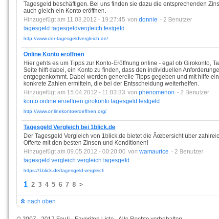
Tagesgeld beschäftigen. Bei uns finden sie dazu die entsprechenden Zins
auch gleich ein Konto eröffnen.
Hinzugefügt am 11.03.2012 - 19:27:45
von
donnie
- 2 Benutzer
tagesgeld
tagesgeldvergleich
festgeld
http://www.der-tagesgeldvergleich.de/
Online Konto eröffnen
Hier gehts es um Tipps zur Konto-Eröffnung online - egal ob Girokonto, T
Seite hilft dabei, ein Konto zu finden, dass den individuellen Anforderun
entgegenkommt. Dabei werden generelle Tipps gegeben und mit hilfe ein
konkrete Zahlen ermitteln, die bei der Entsscheidung weiterhelfen.
Hinzugefügt am 15.04.2012 - 11:03:33
von
phenomenon
- 2 Benutzer
konto
online
eroeffnen
girokonto
tagesgeld
festgeld
http://www.onlinekontoeroeffnen.org/
Tagesgeld Vergleich bei 1blick.de
Der Tagesgeld Vergleich von 1blick.de bietet die Ãœbersicht über zahlre
Offerte mit den besten Zinsen und Konditionen!
Hinzugefügt am 09.05.2012 - 00:20:00
von
wamaurice
- 2 Benutzer
tagesgeld
vergleich
vergleich
tagesgeld
https://1blick.de/tagesgeld-vergleich
1
2
3
4
5
6
7
8
>
nach oben