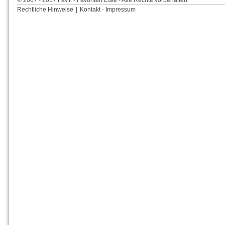
© 2007 - 2017 Fav.li - Favoriten Liste - Alle Rechte vorbehalten
Rechtliche Hinweise
|
Kontakt - Impressum