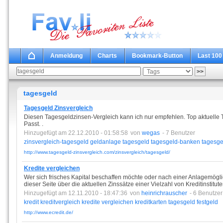
Anmeldung
Charts
Bookmark-Button
Last 100
tagesgeld
Tagesgeld Zinsvergleich
Diesen Tagesgeldzinsen-Vergleich kann ich nur empfehlen. Top aktuelle T
Passt. .
Hinzugefügt am 22.12.2010 - 01:58:58
von
wegas
- 7 Benutzer
zinsvergleich-tagesgeld
geldanlage
tagesgeld
tagesgeld-banken
tagesge
http://www.tagesgeld-zinsvergleich.com/zinsvergleich/tagesgeld/
Kredite vergleichen
Wer sich frisches Kapital beschaffen möchte oder nach einer Anlagemöglich
dieser Seite über die aktuellen Zinssätze einer Vielzahl von Kreditinstitut
Hinzugefügt am 12.11.2010 - 18:47:36
von
heinrichrauscher
- 6 Benutzer
kredit
kreditvergleich
kredite
vergleichen
kreditkarten
tagesgeld
festgeld
http://www.ecredit.de/