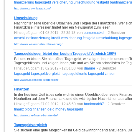
finanzierung
tagesgeld
versicherung
umschuldung
festgeld
baufinanzier
http://www.dawnisaac.com/
Umschuldung
Nachrichtenseite über die Ursachen und Folgen der Finanzkrise. Wer sich
Finanzkrise interessiert findet hier ein Newsportal zum lesen.
Hinzugefügt am 01.08.2011 - 22:35:18
von
pumpmuckel
- 2 Benutzer
anschlussfinanzierung
kredit
versicherung
festgeld
umschuldung
tagesge
http://www.wakeupaboutthewar.org/
Tagesgeldsieger bietet den besten Tagesgeld Vergleich 100%
Bei uns erfahren Sie alles über Tagesgeld, wir zeigen Ihnen in unserem 
Tagesgeldkonto und zeigen Ihnen, wie und wo Sie am schnellsten Ihr T
Hinzugefügt am 13.02.2012 - 12:01:03
von
dianne
- 2 Benutzer
tagesgeld
tagesgeldvergleich
tagesgeldkonto
tagesgeld
zinsen
http://www.tagesgeld-sieger.com/
Finanzen
In der heutigen Zeit ist es sehr wichtig einen Überblick über seine Finanz
Neuheiten auf dem Finanzmarkt und die wichtigsten Nachrichten aus aller
Hinzugefügt am 27.02.2012 - 12:45:50
von
bookmark87
- 2 Benutzer
finanz
blog
finanzen
geld
money
tagesgeld
http://www.die-finanz-berater.de/
Tagesgeldvergleich
Sie suchen eine gute Möglichkeit ihr Geld gewinnbringend anzulegen. Da