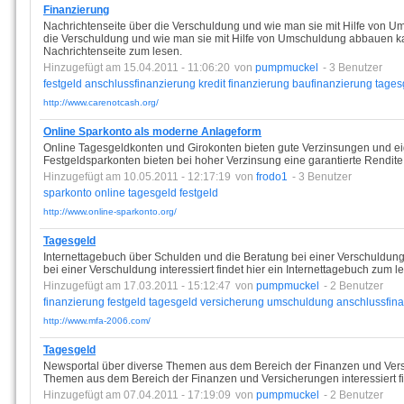
Finanzierung
Nachrichtenseite über die Verschuldung und wie man sie mit Hilfe von U
die Verschuldung und wie man sie mit Hilfe von Umschuldung abbauen kann
Nachrichtenseite zum lesen.
Hinzugefügt am 15.04.2011 - 11:06:20
von
pumpmuckel
- 3 Benutzer
festgeld
anschlussfinanzierung
kredit
finanzierung
baufinanzierung
tages
http://www.carenotcash.org/
Online Sparkonto als moderne Anlageform
Online Tagesgeldkonten und Girokonten bieten gute Verzinsungen und ei
Festgeldsparkonten bieten bei hoher Verzinsung eine garantierte Rendite
Hinzugefügt am 10.05.2011 - 12:17:19
von
frodo1
- 3 Benutzer
sparkonto
online
tagesgeld
festgeld
http://www.online-sparkonto.org/
Tagesgeld
Internettagebuch über Schulden und die Beratung bei einer Verschuldung
bei einer Verschuldung interessiert findet hier ein Internettagebuch zum l
Hinzugefügt am 17.03.2011 - 15:12:47
von
pumpmuckel
- 2 Benutzer
finanzierung
festgeld
tagesgeld
versicherung
umschuldung
anschlussfin
http://www.mfa-2006.com/
Tagesgeld
Newsportal über diverse Themen aus dem Bereich der Finanzen und Versi
Themen aus dem Bereich der Finanzen und Versicherungen interessiert fi
Hinzugefügt am 07.04.2011 - 17:19:09
von
pumpmuckel
- 2 Benutzer