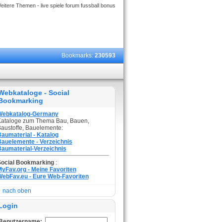
eitere Themen - live spiele forum fussball bonus
Bookmarks:
230593
Webkataloge - Social
Bookmarking
Webkatalog-Germany
ataloge zum Thema Bau, Bauen,
austoffe, Bauelemente:
aumaterial - Katalog
auelemente - Verzeichnis
aumaterial-Verzeichnis
Social Bookmarking
:
yFav.org - Meine Favoriten
ebFav.eu - Eure Web-Favoriten
nach oben
Login
Benutzername: