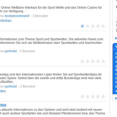
nline Wettbüro Intertops für die Sport Wette und das Online Casino für
r zur Verfügung. .
von
bookybookmark9
- 3 Benutzer
intertops
e Informationen zum Thema Sport und Sportwetten. Die aktuellen News zum
nformieren Sie sich als Wettliebhaber über Sportwetten und Nachrichten
V
von
jamhotxl
- 2 Benutzer
esliga und den Internationalen Ligen finden Sie auf Sportwettentipps.de
l
den Spiele. Selbst über die zweite und dritte Bundesliga wird man stets
ußballfan.
von
jamhotxl
- 2 Benutzer
tten
tfair
s aktuelle Informationen zu den Spielen und wird stets bedient mit neuen
ch auch andere Sportarten wie zum Beispiel Pferderennen bzw. das Thema