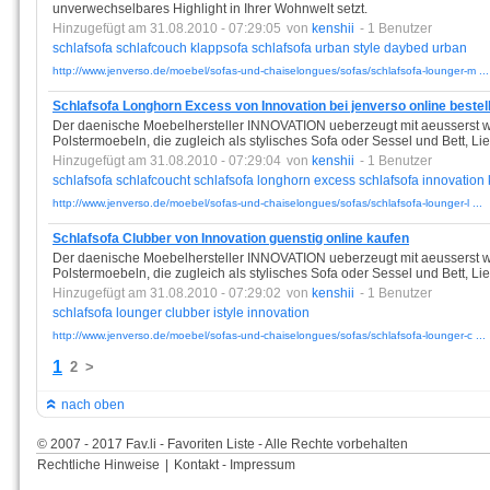
unverwechselbares Highlight in Ihrer Wohnwelt setzt.
Hinzugefügt am 31.08.2010 - 07:29:05
von
kenshii
- 1 Benutzer
schlafsofa
schlafcouch
klappsofa
schlafsofa
urban
style
daybed
urban
http://www.jenverso.de/moebel/sofas-und-chaiselongues/sofas/schlafsofa-lounger-m ...
Schlafsofa Longhorn Excess von Innovation bei jenverso online bestel
Der daenische Moebelhersteller INNOVATION ueberzeugt mit aeusserst 
Polstermoebeln, die zugleich als stylisches Sofa oder Sessel und Bett, L
Hinzugefügt am 31.08.2010 - 07:29:04
von
kenshii
- 1 Benutzer
schlafsofa
schlafcoucht
schlafsofa
longhorn
excess
schlafsofa
innovation
http://www.jenverso.de/moebel/sofas-und-chaiselongues/sofas/schlafsofa-lounger-l ...
Schlafsofa Clubber von Innovation guenstig online kaufen
Der daenische Moebelhersteller INNOVATION ueberzeugt mit aeusserst 
Polstermoebeln, die zugleich als stylisches Sofa oder Sessel und Bett, L
Hinzugefügt am 31.08.2010 - 07:29:02
von
kenshii
- 1 Benutzer
schlafsofa
lounger
clubber
istyle
innovation
http://www.jenverso.de/moebel/sofas-und-chaiselongues/sofas/schlafsofa-lounger-c ...
1
2
>
nach oben
© 2007 - 2017 Fav.li - Favoriten Liste - Alle Rechte vorbehalten
Rechtliche Hinweise
|
Kontakt - Impressum