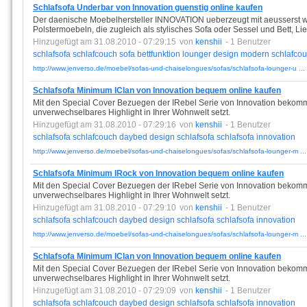
Schlafsofa Underbar von Innovation guenstig online kaufen
Der daenische Moebelhersteller INNOVATION ueberzeugt mit aeusserst 
Polstermoebeln, die zugleich als stylisches Sofa oder Sessel und Bett, L
Hinzugefügt am 31.08.2010 - 07:29:15
von
kenshii
- 1 Benutzer
schlafsofa
schlafcouch
sofa
bettfunktion
lounger
design
modern
schlafco
http://www.jenverso.de/moebel/sofas-und-chaiselongues/sofas/schlafsofa-lounger-u ...
Schlafsofa Minimum IClan von Innovation bequem online kaufen
Mit den Special Cover Bezuegen der IRebel Serie von Innovation bekomme
unverwechselbares Highlight in Ihrer Wohnwelt setzt.
Hinzugefügt am 31.08.2010 - 07:29:16
von
kenshii
- 1 Benutzer
schlafsofa
schlafcouch
daybed
design
schlafsofa
schlafsofa
innovation
http://www.jenverso.de/moebel/sofas-und-chaiselongues/sofas/schlafsofa-lounger-m ...
Schlafsofa Minimum IRock von Innovation bequem online kaufen
Mit den Special Cover Bezuegen der IRebel Serie von Innovation bekomme
unverwechselbares Highlight in Ihrer Wohnwelt setzt.
Hinzugefügt am 31.08.2010 - 07:29:10
von
kenshii
- 1 Benutzer
schlafsofa
schlafcouch
daybed
design
schlafsofa
schlafsofa
innovation
http://www.jenverso.de/moebel/sofas-und-chaiselongues/sofas/schlafsofa-lounger-m ...
Schlafsofa Minimum IClan von Innovation bequem online kaufen
Mit den Special Cover Bezuegen der IRebel Serie von Innovation bekomme
unverwechselbares Highlight in Ihrer Wohnwelt setzt.
Hinzugefügt am 31.08.2010 - 07:29:09
von
kenshii
- 1 Benutzer
schlafsofa
schlafcouch
daybed
design
schlafsofa
schlafsofa
innovation