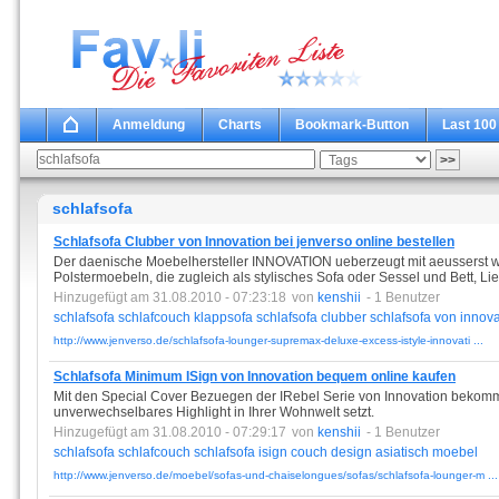
Anmeldung
Charts
Bookmark-Button
Last 100
schlafsofa
Schlafsofa Clubber von Innovation bei jenverso online bestellen
Der daenische Moebelhersteller INNOVATION ueberzeugt mit aeusserst 
Polstermoebeln, die zugleich als stylisches Sofa oder Sessel und Bett, L
Hinzugefügt am 31.08.2010 - 07:23:18
von
kenshii
- 1 Benutzer
schlafsofa
schlafcouch
klappsofa
schlafsofa
clubber
schlafsofa
von
innova
http://www.jenverso.de/schlafsofa-lounger-supremax-deluxe-excess-istyle-innovati ...
Schlafsofa Minimum ISign von Innovation bequem online kaufen
Mit den Special Cover Bezuegen der IRebel Serie von Innovation bekomme
unverwechselbares Highlight in Ihrer Wohnwelt setzt.
Hinzugefügt am 31.08.2010 - 07:29:17
von
kenshii
- 1 Benutzer
schlafsofa
schlafcouch
schlafsofa
isign
couch
design
asiatisch
moebel
http://www.jenverso.de/moebel/sofas-und-chaiselongues/sofas/schlafsofa-lounger-m ...