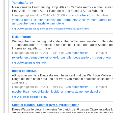
Yamaha Aerox
Mein Yamaha Aerox Tuning Shop. Alles für Yamaha Aerox - schnell, zuver
Ersatzteile, Yamaha Aerox Tuningteile und Yamaha Aerox Zubehör.
Hinzugefügt am 04.07.2010 - 10:34:06
von
erichreiher90
- 1 Benutzer
yamaha-aerox
scooter
roller
yamaha-aerox-ersatzteile
yamaha-aerox-tun
aerox-zubehoer
ersatzteile
tuningteile
http://www.scooterkingz.com/online-shop/roller/yamaha-aerox.html
Roller Forum
Weblog über das Tuning und andere Thematiken rund um den Roller oder 
Tuning und andere Thematiken rund um den Roller oder auch Scooter genan
Informationsquelle zum lesen.
Hinzugefügt am 16.04.2011 - 13:37:06
von
pumpmuckel
- 1 Benutzer
roller-tunen
peugeot-roller
roller-forum
roller
pegasus-forum
paggio-foru
http://www.scootertuning.org/
möbel-experte.de
eBlog über wichtige Dinge die man beim Kauf und der Wahl von Möbeln bea
Dinge die man beim Kauf und der Wahl von Möbeln beachten sollte interess
zum lesen.
Hinzugefügt am 15.06.2011 - 19:44:43
von
pumpmuckel
- 1 Benutzer
moebel
ikea
moebel-kaufen
kleiderschranksysteme
huelsta
roller
http://xn--mbel-experte-4ib.de/
Scooter Kaufen - Scooter bzw. Cityroller finden
Diese Webseite bietet Ihnen eine Vergleich der 6 besten Cityroller aktuel