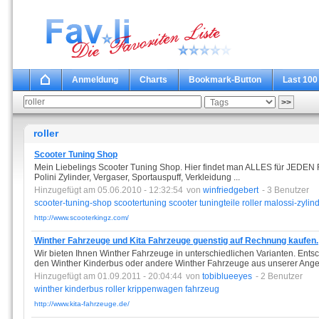
Anmeldung
Charts
Bookmark-Button
Last 100
roller
Scooter Tuning Shop
Mein Liebelings Scooter Tuning Shop. Hier findet man ALLES für JEDEN Ro
Polini Zylinder, Vergaser, Sportauspuff, Verkleidung ...
Hinzugefügt am 05.06.2010 - 12:32:54
von
winfriedgebert
- 3 Benutzer
scooter-tuning-shop
scootertuning
scooter
tuningteile
roller
malossi-zylin
http://www.scooterkingz.com/
Winther Fahrzeuge und Kita Fahrzeuge guenstig auf Rechnung kaufen.
Wir bieten Ihnen Winther Fahrzeuge in unterschiedlichen Varianten. Entsch
den Winther Kinderbus oder andere Winther Fahrzeuge aus unserer Ange
Hinzugefügt am 01.09.2011 - 20:04:44
von
tobiblueeyes
- 2 Benutzer
winther
kinderbus
roller
krippenwagen
fahrzeug
http://www.kita-fahrzeuge.de/