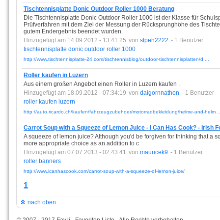
Tischtennisplatte Donic Outdoor Roller 1000 Beratung
Die Tischtennisplatte Donic Outdoor Roller 1000 ist der Klasse für Schuls
Prüfverfahren mit dem Ziel der Messung der Rücksprunghöhe des Tischte
gutem Endergebnis beendet wurden.
Hinzugefügt am 14.09.2012 - 13:41:25
von
stpeh2222
- 1 Benutzer
tischtennisplatte
donic
outdoor
roller
1000
http://www.tischtennisplatte-24.com/tischtennisblog/outdoor-tischtennisplatten/d ...
Roller kaufen in Luzern
Aus einem großen Angebot einen Roller in Luzern kaufen .
Hinzugefügt am 18.09.2012 - 07:34:19
von
daigornnathon
- 1 Benutzer
roller
kaufen
luzern
http://auto.ricardo.ch/kaufen/fahrzeugzubehoer/motorradbekleidung/helme-und-helm ..
Carrot Soup with a Squeeze of Lemon Juice - I Can Has Cook? - Irish 
A squeeze of lemon juice? Although you'd be forgiven for thinking that a 
more appropriate choice as an addition to c
Hinzugefügt am 07.07.2013 - 02:43:41
von
mauricek9
- 1 Benutzer
roller
banners
http://www.icanhascook.com/carrot-soup-with-a-squeeze-of-lemon-juice/
1
nach oben