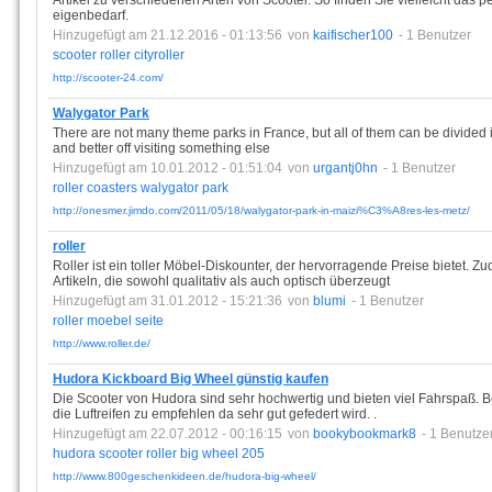
Artikel zu verschiedenen Arten von Scooter. So finden Sie vielleicht das p
eigenbedarf.
Hinzugefügt am 21.12.2016 - 01:13:56
von
kaifischer100
- 1 Benutzer
scooter
roller
cityroller
http://scooter-24.com/
Walygator Park
There are not many theme parks in France, but all of them can be divided i
and better off visiting something else
Hinzugefügt am 10.01.2012 - 01:51:04
von
urgantj0hn
- 1 Benutzer
roller
coasters
walygator
park
http://onesmer.jimdo.com/2011/05/18/walygator-park-in-maizi%C3%A8res-les-metz/
roller
Roller ist ein toller Möbel-Diskounter, der hervorragende Preise bietet. Z
Artikeln, die sowohl qualitativ als auch optisch überzeugt
Hinzugefügt am 31.01.2012 - 15:21:36
von
blumi
- 1 Benutzer
roller
moebel
seite
http://www.roller.de/
Hudora Kickboard Big Wheel günstig kaufen
Die Scooter von Hudora sind sehr hochwertig und bieten viel Fahrspaß. B
die Luftreifen zu empfehlen da sehr gut gefedert wird. .
Hinzugefügt am 22.07.2012 - 00:16:15
von
bookybookmark8
- 1 Benutze
hudora
scooter
roller
big
wheel
205
http://www.800geschenkideen.de/hudora-big-wheel/