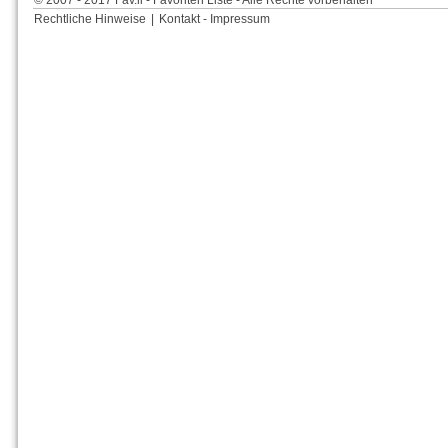
© 2007 - 2017 Fav.li - Favoriten Liste - Alle Rechte vorbehalten
Rechtliche Hinweise
|
Kontakt - Impressum