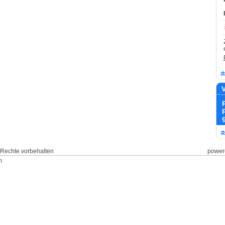
V
le Rechte vorbehalten
power
m