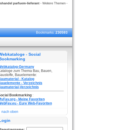
shandel parfuem-lieferant
- Weitere Themen -
Bookmarks:
230593
Webkataloge - Social
Bookmarking
Webkatalog-Germany
ataloge zum Thema Bau, Bauen,
austoffe, Bauelemente:
aumaterial - Katalog
auelemente - Verzeichnis
aumaterial-Verzeichnis
Social Bookmarking
:
yFav.org - Meine Favoriten
ebFav.eu - Eure Web-Favoriten
nach oben
Login
Benutzername: