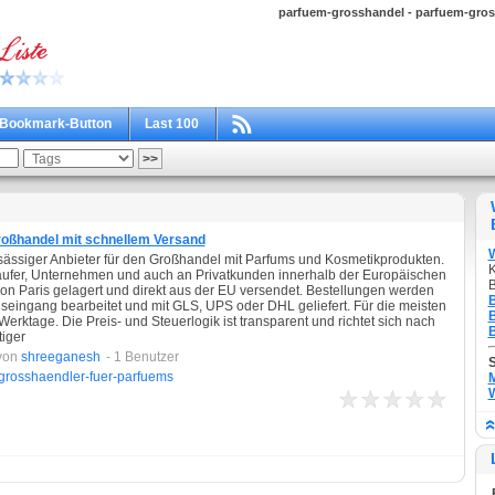
parfuem-grosshandel - parfuem-gros
Bookmark-Button
Last 100
oßhandel mit schnellem Versand
nsässiger Anbieter für den Großhandel mit Parfums und Kosmetikprodukten.
K
rkäufer, Unternehmen und auch an Privatkunden innerhalb der Europäischen
B
ion Paris gelagert und direkt aus der EU versendet. Bestellungen werden
B
eingang bearbeitet und mit GLS, UPS oder DHL geliefert. Für die meisten
B
Werktage. Die Preis- und Steuerlogik ist transparent und richtet sich nach
B
iger
von
shreeganesh
- 1 Benutzer
grosshaendler-fuer-parfuems
M
W