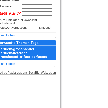
Passwort:
Zum Einloggen ist Javascript
erforderlich!
Passwort vergessen?
Einloggen
nach oben
erwandte Themen Tags
parfuem-grosshandel
parfuem-lieferant
grosshaendler-fuer-parfuems
nach oben
ed by
Pixelartists
und
SecuBit - Webdesign