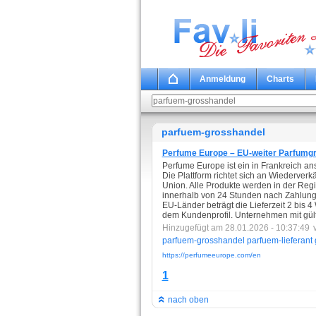
Anmeldung
Charts
parfuem-grosshandel
Perfume Europe – EU-weiter Parfumgr
Perfume Europe ist ein in Frankreich a
Die Plattform richtet sich an Wiederve
Union. Alle Produkte werden in der Reg
innerhalb von 24 Stunden nach Zahlungs
EU-Länder beträgt die Lieferzeit 2 bis 4 
dem Kundenprofil. Unternehmen mit gült
Hinzugefügt am 28.01.2026 - 10:37:49
parfuem-grosshandel
parfuem-lieferant
https://perfumeeurope.com/en
1
nach oben