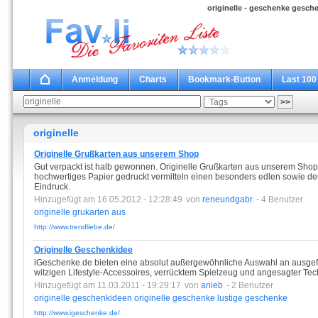
originelle - geschenke gesch
Anmeldung
Charts
Bookmark-Button
Last 100
originelle
Originelle Grußkarten aus unserem Shop
Gut verpackt ist halb gewonnen. Originelle Grußkarten aus unserem Shop
hochwertiges Papier gedruckt vermitteln einen besonders edlen sowie d
Eindruck.
Hinzugefügt am 16.05.2012 - 12:28:49
von
reneundgabr
- 4 Benutzer
originelle
grukarten
aus
http://www.trendliebe.de/
Originelle Geschenkidee
iGeschenke.de bieten eine absolut außergewöhnliche Auswahl an ausge
witzigen Lifestyle-Accessoires, verrücktem Spielzeug und angesagter T
Hinzugefügt am 11.03.2011 - 19:29:17
von
anieb
- 2 Benutzer
originelle
geschenkideen
originelle
geschenke
lustige
geschenke
http://www.igeschenke.de/