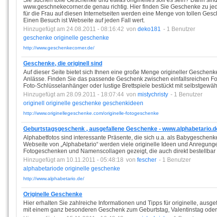
Sie suchen tolle Geschenke und etwas originelles soll es sein? Dann sind
www.geschnekecorner.de genau richtig. Hier finden Sie Geschenke zu je
für die Frau auf diesen Internetseiten werden eine Menge von tollen G
Einen Besuch ist Webseite auf jeden Fall wert.
Hinzugefügt am 24.08.2011 - 08:16:42
von
deko181
- 1 Benutzer
geschenke
originelle
geschenke
http://www.geschenkecorner.de/
Geschenke, die originell sind
Auf dieser Seite bietet sich Ihnen eine große Menge origineller Geschenk
Anlässe. Finden Sie das passende Geschenk zwischen einfallsreichen Fo
Foto-Schlüsselanhänger oder lustige Brettspiele bestückt mit selbstgewäh
Hinzugefügt am 28.09.2011 - 18:07:44
von
mistychristy
- 1 Benutzer
originell
originelle
geschenke
geschenkideen
http://www.originellegeschenke.com/originelle-fotogeschenke
Geburtstagsgeschenk , ausgefallene Geschenke - www.alphabetario.d
Alphabetfotos sind interessante Präsente, die sich u.a. als Babygesche
Webseite von „Alphabetario“ werden viele originelle Ideen und Anregung
Fotogeschenken und Namenscollagen gezeigt, die auch direkt bestellbar 
Hinzugefügt am 10.11.2011 - 05:48:18
von
fescher
- 1 Benutzer
alphabetariode
originelle
geschenke
http://www.alphabetario.de/
Originelle Geschenke
Hier erhalten Sie zahlreiche Informationen und Tipps für originelle, aus
mit einem ganz besonderen Geschenk zum Geburtstag, Valentinstag ode