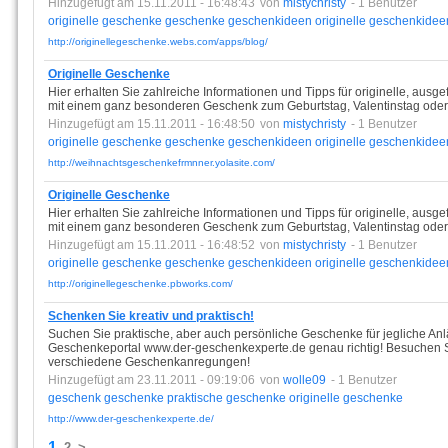
Hinzugefügt am 15.11.2011 - 16:48:43
von
mistychristy
- 1 Benutzer
originelle
geschenke
geschenke
geschenkideen
originelle
geschenkidee
http://originellegeschenke.webs.com/apps/blog/
Originelle Geschenke
Hier erhalten Sie zahlreiche Informationen und Tipps für originelle, aus
mit einem ganz besonderen Geschenk zum Geburtstag, Valentinstag ode
Hinzugefügt am 15.11.2011 - 16:48:50
von
mistychristy
- 1 Benutzer
originelle
geschenke
geschenke
geschenkideen
originelle
geschenkidee
http://weihnachtsgeschenkefrmnner.yolasite.com/
Originelle Geschenke
Hier erhalten Sie zahlreiche Informationen und Tipps für originelle, aus
mit einem ganz besonderen Geschenk zum Geburtstag, Valentinstag ode
Hinzugefügt am 15.11.2011 - 16:48:52
von
mistychristy
- 1 Benutzer
originelle
geschenke
geschenke
geschenkideen
originelle
geschenkidee
http://originellegeschenke.pbworks.com/
Schenken Sie kreativ und praktisch!
Suchen Sie praktische, aber auch persönliche Geschenke für jegliche An
Geschenkeportal www.der-geschenkexperte.de genau richtig! Besuchen Sie
verschiedene Geschenkanregungen!
Hinzugefügt am 23.11.2011 - 09:19:06
von
wolle09
- 1 Benutzer
geschenk
geschenke
praktische
geschenke
originelle
geschenke
http://www.der-geschenkexperte.de/
1
2
>