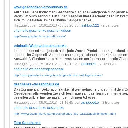
www.geschenke-versandhaus.de
Auf dieser Seite findet man Geschenke fuer jede Gelegenheit und jeden A
WWW. Wirklich sehr gut. Ein super Haendler fuer Geschenkideen im Intern
sich im Speziellen um das Thema Geldgeschenke.
Hinzugefügt am 10.01.2013 - 07:03:20
von
ashboo522
- 2 Benutzer
originelle
geschenke
geschenkideen
http://www.geschenke-versandhaus.de/
originelle Weihnachtsgeschenke
Leider bekommt man jedoch nicht jede Woche Produktproben geschenkt u
können. Im Gegenteil. Vielmehr scheint es, als stehen dem Konsumenten 
Auswahl. Außerdem muss man etwas kaufen um überhaupt erst die Chan
Hinzugefügt am 15.10.2012 - 13:12:13
von
onliner31
- 2 Benutzer
originelle
weihnachtsgeschenke
http://www.glossybox.de/angebote/originelle-weihnachtsgeschenke/
geschenke-versandhaus.de
Das Sortiment an Dekorationsartikel ist weit gefaechert. Ich bin mit dem C
Gegebenenfalls wenden Sie sich bei Fragen an das Team der Internetseit
bestellen will, ist hier genau an der richtigen Adresse.
Hinzugefügt am 09.01.2013 - 11:46:45
von
ashboo515
- 2 Benutzer
originelle
geschenke
geschenke
http://www.geschenke-versandhaus.de/shop_id1_cat111/geschenkideen.html
Tolle Geschenke