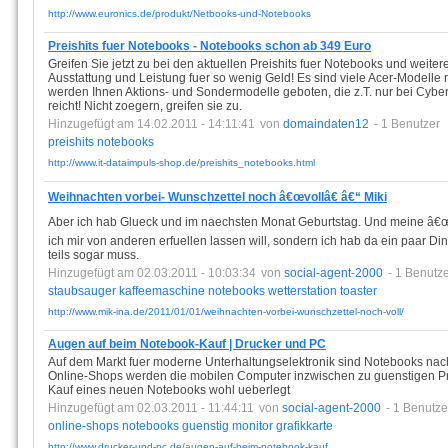
http://www.euronics.de/produkt/Netbooks-und-Notebooks
Preishits fuer Notebooks - Notebooks schon ab 349 Euro
Greifen Sie jetzt zu bei den aktuellen Preishits fuer Notebooks und weite
Ausstattung und Leistung fuer so wenig Geld! Es sind viele Acer-Modelle
werden Ihnen Aktions- und Sondermodelle geboten, die z.T. nur bei Cyberp
reicht! Nicht zoegern, greifen sie zu.
Hinzugefügt am 14.02.2011 - 14:11:41
von
domaindaten12
- 1 Benutzer
preishits
notebooks
http://www.it-dataimpuls-shop.de/preishits_notebooks.html
Weihnachten vorbei- Wunschzettel noch â€œvollâ€ â€“ Miki
Aber ich hab Glueck und im naechsten Monat Geburtstag. Und meine â€œ
ich mir von anderen erfuellen lassen will, sondern ich hab da ein paar Din
teils sogar muss.
Hinzugefügt am 02.03.2011 - 10:03:34
von
social-agent-2000
- 1 Benutz
staubsauger
kaffeemaschine
notebooks
wetterstation
toaster
http://www.mik-ina.de/2011/01/01/weihnachten-vorbei-wunschzettel-noch-voll/
Augen auf beim Notebook-Kauf | Drucker und PC
Auf dem Markt fuer moderne Unterhaltungselektronik sind Notebooks nach 
Online-Shops werden die mobilen Computer inzwischen zu guenstigen Pr
Kauf eines neuen Notebooks wohl ueberlegt
Hinzugefügt am 02.03.2011 - 11:44:11
von
social-agent-2000
- 1 Benutze
online-shops
notebooks
guenstig
monitor
grafikkarte
http://www.drucker-und-pc.de/augen-auf-beim-notebook-kauf