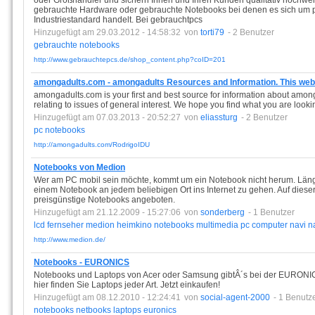
oder Großhändler und sichern Ihnen und Ihren Kunden qualitativ hochwer
gebrauchte Hardware oder gebrauchte Notebooks bei denen es sich um p
Industriestandard handelt. Bei gebrauchtpcs
Hinzugefügt am 29.03.2012 - 14:58:32
von
torti79
- 2 Benutzer
gebrauchte
notebooks
http://www.gebrauchtepcs.de/shop_content.php?coID=201
amongadults.com - amongadults Resources and Information. This websi
amongadults.com is your first and best source for information about amonga
relating to issues of general interest. We hope you find what you are lookin
Hinzugefügt am 07.03.2013 - 20:52:27
von
eliassturg
- 2 Benutzer
pc
notebooks
http://amongadults.com/RodrigoIDU
Notebooks von Medion
Wer am PC mobil sein möchte, kommt um ein Notebook nicht herum. Längst
einem Notebook an jedem beliebigen Ort ins Internet zu gehen. Auf dies
preisgünstige Notebooks angeboten.
Hinzugefügt am 21.12.2009 - 15:27:06
von
sonderberg
- 1 Benutzer
lcd
fernseher
medion
heimkino
notebooks
multimedia
pc
computer
navi
n
http://www.medion.de/
Notebooks - EURONICS
Notebooks und Laptops von Acer oder Samsung gibtÂ´s bei der EURONI
hier finden Sie Laptops jeder Art. Jetzt einkaufen!
Hinzugefügt am 08.12.2010 - 12:24:41
von
social-agent-2000
- 1 Benutz
notebooks
netbooks
laptops
euronics