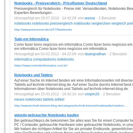
Notebooks - Preisvergleich - PriceRunner Deutschland
Preisvergleich für Notebooks - Preise inkl. Versandkosten, Notebooks B
Experten-Bewertungen .
Hinzugefügt am 29.07.2010 - 14:42:29
von
wassa
- 2 Benutzer
notebooks
notebooks
preisvergleich
notebooks
vergleichen
vergleich
pre
http://www.pricerunner.de/cl/27/Notebooks
Tudo em Informática
Como fazer bons negócios em informática Como fazer bons negócios em 
em informática Como fazer bons negócios em informática
Hinzugefügt am 03.02.2012 - 04:22:09
von
daangvathan
- 2 Benutzer
informatica
computadores
notebooks
https://www.controleinformatica.com.br/
Notebooks und Tablets
Auf einer Suche im Internet fanden wir eine Informationsseiten mit diver
Tablets auf technik-internet-blog.de. Auf einer Suche durchs Internet fand i
Informationen über Notebooks und Tablets auf technik-internet-blog.de.
Hinzugefügt am 25.03.2012 - 16:42:10
von
crispin20
- 2 Benutzer
neues
notebooks
tablets
artikel
http://www.technik-internet-blog.de/category/technik-internet/multimedia/noteboo ...
günstig gebrauchte Notebooks kaufen
Bei gebrauchtepcs.de bekommen Sie alles was Sie für einen Computer b
PC / Computer, gebrauchte Hardware oder gebrauchte Notebooks, in unse
Wir haben die richtigen Artikel für Sie als privater Endkunde, gewerblich