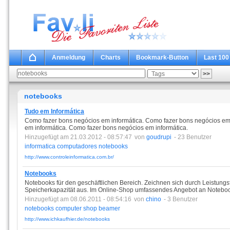
Anmeldung
Charts
Bookmark-Button
Last 100
notebooks
Tudo em Informática
Como fazer bons negócios em informática. Como fazer bons negócios em
em informática. Como fazer bons negócios em informática.
Hinzugefügt am 21.03.2012 - 08:57:47
von
goudrupi
- 23 Benutzer
informatica
computadores
notebooks
http://www.controleinformatica.com.br/
Notebooks
Notebooks für den geschäftlichen Bereich. Zeichnen sich durch Leistungsf
Speicherkapazität aus. Im Online-Shop umfassendes Angebot an Notebo
Hinzugefügt am 08.06.2011 - 08:54:16
von
chino
- 3 Benutzer
notebooks
computer
shop
beamer
http://www.ichkaufhier.de/notebooks