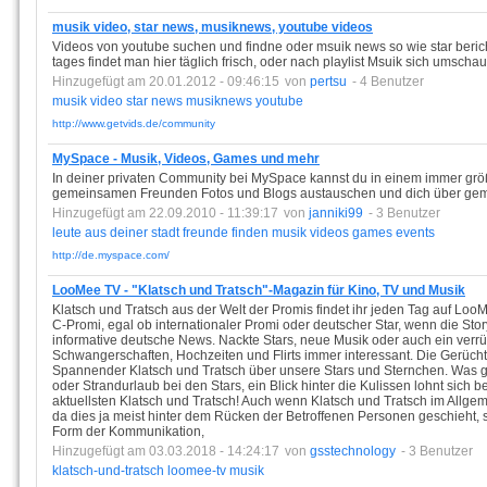
musik video, star news, musiknews, youtube videos
Videos von youtube suchen und findne oder msuik news so wie star beric
tages findet man hier täglich frisch, oder nach playlist Msuik sich umscha
Hinzugefügt am 20.01.2012 - 09:46:15
von
pertsu
- 4 Benutzer
musik
video
star
news
musiknews
youtube
http://www.getvids.de/community
MySpace - Musik, Videos, Games und mehr
In deiner privaten Community bei MySpace kannst du in einem immer gr
gemeinsamen Freunden Fotos und Blogs austauschen und dich über geme
Hinzugefügt am 22.09.2010 - 11:39:17
von
janniki99
- 3 Benutzer
leute
aus
deiner
stadt
freunde
finden
musik
videos
games
events
http://de.myspace.com/
LooMee TV - "Klatsch und Tratsch"-Magazin für Kino, TV und Musik
Klatsch und Tratsch aus der Welt der Promis findet ihr jeden Tag auf Loo
C-Promi, egal ob internationaler Promi oder deutscher Star, wenn die Story
informative deutsche News. Nackte Stars, neue Musik oder auch ein verrü
Schwangerschaften, Hochzeiten und Flirts immer interessant. Die Gerüch
Spannender Klatsch und Tratsch über unsere Stars und Sternchen. Was g
oder Strandurlaub bei den Stars, ein Blick hinter die Kulissen lohnt sich b
aktuellsten Klatsch und Tratsch! Auch wenn Klatsch und Tratsch im Allge
da dies ja meist hinter dem Rücken der Betroffenen Personen geschieht, s
Form der Kommunikation,
Hinzugefügt am 03.03.2018 - 14:24:17
von
gsstechnology
- 3 Benutzer
klatsch-und-tratsch
loomee-tv
musik