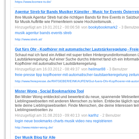
https://www.loomee-tv.de/
Agentur Streb für Bands Musiker Künstler - Music for Events Österrei
Ihre Musik Agentur Streb hat die richtigen Bands für Ihre Events in Salzb
für Musik Auftritte wie Firmenfeiern sowie Hochzeitsmusik. .
Hinzugefügt am 19.01.2012 - 00:06:58
von
bookybookmark2
- 3 Benutze
musik
agentur
bands
events
streb
http://www.streb.at/
Gut fürs Ohr - Kopfhörer mit automatischer Lautstärkeregelung - Frei
Schaut mal ich fand ein Artikel mit super tollen Hintergrundinformationen
Lautstärkeregelung. Auf einer Suche durchs Internet fand ich ein Informati
Kopfhörer mit automatischer Lautstärkeregelung.
Hinzugefügt am 16.03.2012 - 08:49:37
von
heilmar88
- 3 Benutzer
freie-presse
tipp
kopfhoerer-mit-automatischer-lautstaerkeregelung
zeitu
http://www.freiepresse.de/RATGEBER/EINKAUFEN/Gut-fuers-Ohr-Kopfhoerer-mit-autom
Mister Wong - Social Bookmarking Tool
Bei Mister Wong entdeckst und bewertest du neue, spannende Webseiten. M
Lieblingswebseiten mit anderen Menschen zu teilen. Entdecke täglich 
teile deine Lieblingswebseiten. Finde Menschen, die deine Interessen teil
Lieblingswebseiten zu
Hinzugefügt am 31.08.2010 - 09:40:13
von
karlhz
- 2 Benutzer
login
neue
bookmarks
charts
musik
video
neu
registrieren
http://www.mister-wong.de/
Der Musik Blog für Alle