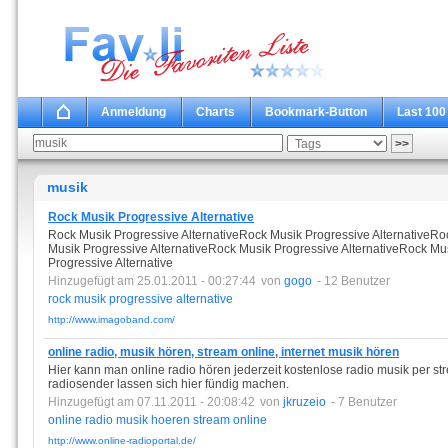
Anmeldung
Charts
Bookmark-Button
Last 100
musik
Rock Musik Progressive Alternative
Rock Musik Progressive AlternativeRock Musik Progressive AlternativeRo
Musik Progressive AlternativeRock Musik Progressive AlternativeRock Mu
Progressive Alternative
Hinzugefügt am 25.01.2011 - 00:27:44
von
gogo
- 12 Benutzer
rock
musik
progressive
alternative
http://www.imagoband.com/
online radio, musik hören, stream online, internet musik hören
Hier kann man online radio hören jederzeit kostenlose radio musik per stre
radiosender lassen sich hier fündig machen.
Hinzugefügt am 07.11.2011 - 20:08:42
von
jkruzeio
- 7 Benutzer
online
radio
musik
hoeren
stream
online
http://www.online-radioportal.de/