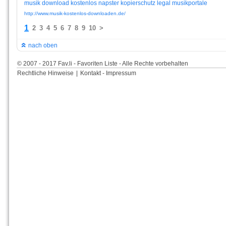
musik
download
kostenlos
napster
kopierschutz
legal
musikportale
http://www.musik-kostenlos-downloaden.de/
1
2
3
4
5
6
7
8
9
10
>
nach oben
© 2007 - 2017 Fav.li - Favoriten Liste - Alle Rechte vorbehalten
Rechtliche Hinweise
|
Kontakt - Impressum