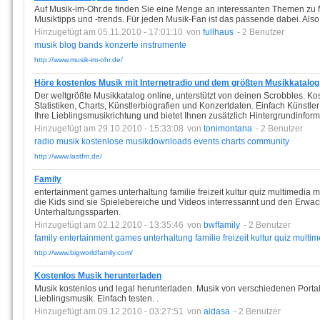
Auf Musik-im-Ohr.de finden Sie eine Menge an interessanten Themen zu 
Musiktipps und -trends. Für jeden Musik-Fan ist das passende dabei. Als
Hinzugefügt am 05.11.2010 - 17:01:10
von
fullhaus
- 2 Benutzer
musik
blog
bands
konzerte
instrumente
http://www.musik-im-ohr.de/
Höre kostenlos Musik mit Internetradio und dem größten Musikkatalog
Der weltgrößte Musikkatalog online, unterstützt von deinen Scrobbles. Kos
Statistiken, Charts, Künstlerbiografien und Konzertdaten. Einfach Künstl
Ihre Lieblingsmusikrichtung und bietet Ihnen zusätzlich Hintergrundinfor
Hinzugefügt am 29.10.2010 - 15:33:08
von
tonimontana
- 2 Benutzer
radio
musik
kostenlose
musikdownloads
events
charts
community
http://www.lastfm.de/
Family
entertainment games unterhaltung familie freizeit kultur quiz multimedia 
die Kids sind sie Spielebereiche und Videos interressannt und den Erwa
Unterhaltungssparten.
Hinzugefügt am 02.12.2010 - 13:35:46
von
bwffamily
- 2 Benutzer
family
entertainment
games
unterhaltung
familie
freizeit
kultur
quiz
multim
http://www.bigworldfamily.com/
Kostenlos Musik herunterladen
Musik kostenlos und legal herunterladen. Musik von verschiedenen Portal
Lieblingsmusik. Einfach testen. .
Hinzugefügt am 09.12.2010 - 03:27:51
von
aidasa
- 2 Benutzer