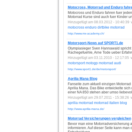
Motocross, Motorrad und Enduro fahr
Motocross und Enduro fahren fuer jeder
Motorrad Kurse sind auch fuer Kinder u
Hinzugefügt am 08.03.2012 - 10:40:39
motocross
enduro
dirtbike
motorrad
http://www.mx-academy.ch/
Motorsport-News auf SPORT1.de
Olympiasieger Sven Hannawald spricht 
Rachegefuehle, Arne Tode ueber Erfahr
Hinzugefügt am 03.11.2010 - 12:17:05
motorsport
motogp
motorrad
audi
http://www.sport1.de/de/motorsport/
Aprilia Mana Blog
Fanseite zum aktuell einzigen Motorrad m
Aprilia Mana. Das Bike entwickelte sich
einer NA 850 stehen aber umso liebevol
Hinzugefügt am 29.07.2011 - 15:38:26
aprilia
motorrad
motorrad
italien
blog
http://www.aprilia-mana.de/
Motorrad Versicherungen vergleichen
Bevor man eine Motorradversicherung ab
informieren. Auf dieser Seite kann man d