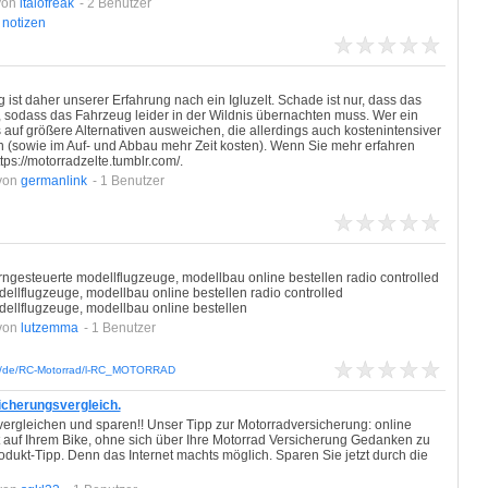
von
italofreak
- 2 Benutzer
notizen
g ist daher unserer Erfahrung nach ein Igluzelt. Schade ist nur, dass das
st, sodass das Fahrzeug leider in der Wildnis übernachten muss. Wer ein
s auf größere Alternativen ausweichen, die allerdings auch kostenintensiver
 (sowie im Auf- und Abbau mehr Zeit kosten). Wenn Sie mehr erfahren
ps://motorradzelte.tumblr.com/.
von
germanlink
- 1 Benutzer
rngesteuerte modellflugzeuge, modellbau online bestellen radio controlled
ellflugzeuge, modellbau online bestellen radio controlled
ellflugzeuge, modellbau online bestellen
von
lutzemma
- 1 Benutzer
php/de/RC-Motorrad/l-RC_MOTORRAD
icherungsvergleich.
vergleichen und sparen!! Unser Tipp zur Motorradversicherung: online
t auf Ihrem Bike, ohne sich über Ihre Motorrad Versicherung Gedanken zu
dukt-Tipp. Denn das Internet machts möglich. Sparen Sie jetzt durch die