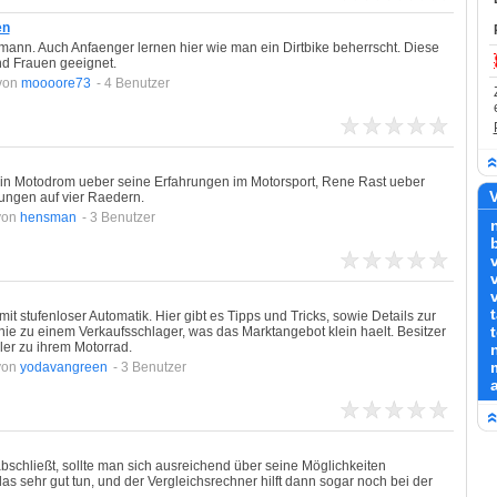
en
mann. Auch Anfaenger lernen hier wie man ein Dirtbike beherrscht. Diese
nd Frauen geeignet.
von
moooore73
- 4 Benutzer
in Motodrom ueber seine Erfahrungen im Motorsport, Rene Rast ueber
V
ungen auf vier Raedern.
von
hensman
- 3 Benutzer
t
it stufenloser Automatik. Hier gibt es Tipps und Tricks, sowie Details zur
t
 nie zu einem Verkaufsschlager, was das Marktangebot klein haelt. Besitzer
ler zu ihrem Motorrad.
von
yodavangreen
- 3 Benutzer
schließt, sollte man sich ausreichend über seine Möglichkeiten
as sehr gut tun, und der Vergleichsrechner hilft dann sogar noch bei der