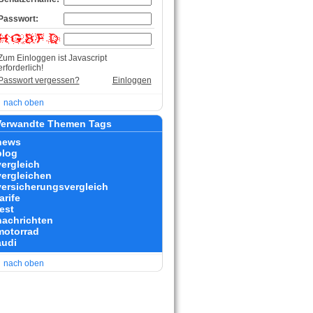
Passwort:
Zum Einloggen ist Javascript
erforderlich!
Passwort vergessen?
Einloggen
nach oben
erwandte Themen Tags
news
blog
vergleich
vergleichen
versicherungsvergleich
arife
est
nachrichten
motorrad
audi
nach oben