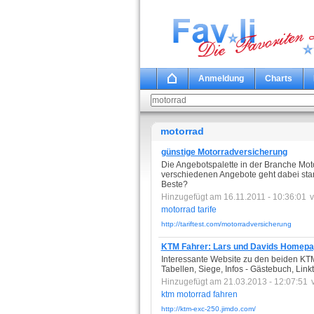
Anmeldung
Charts
motorrad
günstige Motorradversicherung
Die Angebotspalette in der Branche Mot
verschiedenen Angebote geht dabei stark 
Beste?
Hinzugefügt am 16.11.2011 - 10:36:01
motorrad
tarife
http://tariftest.com/motorradversicherung
KTM Fahrer: Lars und Davids Homep
Interessante Website zu den beiden KTM 
Tabellen, Siege, Infos - Gästebuch, Link
Hinzugefügt am 21.03.2013 - 12:07:51
ktm
motorrad
fahren
http://ktm-exc-250.jimdo.com/