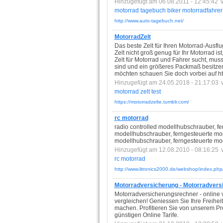
Hinzugefügt am 06.08.2011 - 12:45:42
motorrad
tagebuch
biker
motorradfahrer
http://www.auto-tagebuch.net/
MotorradZelt
Das beste Zelt für Ihren Motorrad-Ausflu
Zelt nicht groß genug für Ihr Motorrad i
Zelt für Motorrad und Fahrer sucht, mus
sind und ein größeres Packmaß besitzen
möchten schauen Sie doch vorbei auf htt
Hinzugefügt am 24.05.2018 - 21:17:03
motorrad
zelt
test
https://motorradzelte.tumblr.com/
rc motorrad
radio controlled modellhubschrauber, fe
modellhubschrauber, ferngesteuerte mod
modellhubschrauber, ferngesteuerte mod
Hinzugefügt am 12.08.2010 - 08:16:25
rc
motorrad
http://www.litronics2000.de/webshop/index.
Motorradversicherung - Motorradvers
Motorradversicherungsrechner - online 
vergleichen! Geniessen Sie Ihre Freihei
machen. Profitieren Sie von unserem Pro
günstigen Online Tarife.