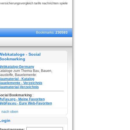
ersicherungsvergleich tarife nachrichten spiele
Bookmarks:
230593
Webkataloge - Social
Bookmarking
Webkatalog-Germany
ataloge zum Thema Bau, Bauen,
austoffe, Bauelemente:
aumaterial - Katalog
auelemente - Verzeichnis
aumaterial-Verzeichnis
Social Bookmarking
:
yFav.org - Meine Favoriten
ebFav.eu - Eure Web-Favoriten
nach oben
Login
Benutzername: