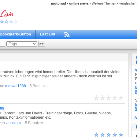
motorrad - online news
- Weitere Themen - vergleichen v
Bookmark-Button
Last 100
orradversicherungen wird immer breiter. Die Überschaubarkeit der vielen
K
zurück. Ein Tarif ist günstiger als der andere - doch welcher ist der
B
B
von
merwal1988
- 5 Benutzer
B
B
M
age
W
Fahrern Lars und David - Trainingserfolge, Fotos, Galerie, Videos,
tipps, Kontaktinformationen etc.
von
zinastuck
- 5 Benutzer