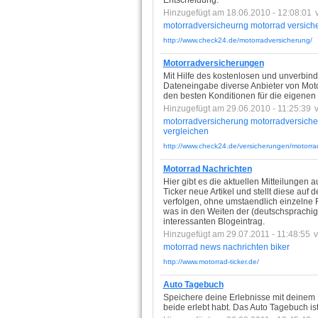
Entscheidung.
Hinzugefügt am 18.06.2010 - 12:08:01
motorradversicheurng
motorrad
versich
http://www.check24.de/motorradversicherung/
Motorradversicherungen
Mit Hilfe des kostenlosen und unverbin
Dateneingabe diverse Anbieter von Moto
den besten Konditionen für die eigenen 
Hinzugefügt am 29.06.2010 - 11:25:39
motorradversicherung
motorradversich
vergleichen
http://www.check24.de/versicherungen/motorrad
Motorrad Nachrichten
Hier gibt es die aktuellen Mitteilungen
Ticker neue Artikel und stellt diese au
verfolgen, ohne umstaendlich einzelne 
was in den Weiten der (deutschsprachig
interessanten Blogeintrag.
Hinzugefügt am 29.07.2011 - 11:48:55
motorrad
news
nachrichten
biker
http://www.motorrad-ticker.de/
Auto Tagebuch
Speichere deine Erlebnisse mit deinem K
beide erlebt habt. Das Auto Tagebuch is