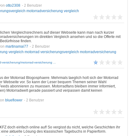
von
otto2308
- 2 Benutzer
erungsvergleich
motorradversicherung
vergleich
dlichen Vergleichsrechners auf dieser Webseite kann man nach kurzer
rradversicherungen im direkten Vergleich ansehen und so die Offerte mit
Bedürfnisse finden.
von
martinamai77
- 2 Benutzer
erung
vergleich
motorrad
versicherungsvergleich
motorradversicherung
-versicherung/motorrad-versicherung ...
 aus der Motorrad Blogosphaere. Mehrmals taeglich holt sich der Motorrad
f der Webseite vor. So kann der Leser bequem Themen seiner Wahl
Feeds abonnieren zu muessen. Motorradfans bleiben immer informiert,
en) Motorradwelt gerade passiert und verpassen damit keinen
von
blueflower
- 2 Benutzer
FZ doch einfach online auf! So vergisst du nicht, welche Geschichten ihr
t eine aktuelle Lösung des klassischen Tagebuchs in Papierform.