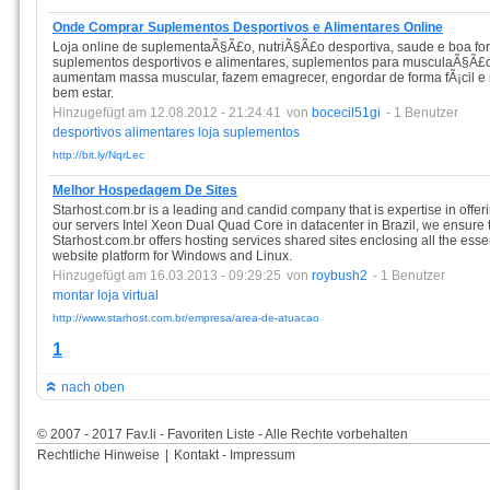
Onde Comprar Suplementos Desportivos e Alimentares Online
Loja online de suplementaÃ§Ã£o, nutriÃ§Ã£o desportiva, saude e boa fo
suplementos desportivos e alimentares, suplementos para musculaÃ§Ã£o, 
aumentam massa muscular, fazem emagrecer, engordar de forma fÃ¡cil e 
bem estar.
Hinzugefügt am 12.08.2012 - 21:24:41
von
bocecil51gi
- 1 Benutzer
desportivos
alimentares
loja
suplementos
http://bit.ly/NqrLec
Melhor Hospedagem De Sites
Starhost.com.br is a leading and candid company that is expertise in offer
our servers Intel Xeon Dual Quad Core in datacenter in Brazil, we ensure tot
Starhost.com.br offers hosting services shared sites enclosing all the esse
website platform for Windows and Linux.
Hinzugefügt am 16.03.2013 - 09:29:25
von
roybush2
- 1 Benutzer
montar
loja
virtual
http://www.starhost.com.br/empresa/area-de-atuacao
1
nach oben
© 2007 - 2017 Fav.li - Favoriten Liste - Alle Rechte vorbehalten
Rechtliche Hinweise
|
Kontakt - Impressum