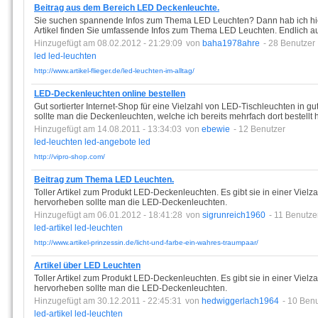
Beitrag aus dem Bereich LED Deckenleuchte.
Sie suchen spannende Infos zum Thema LED Leuchten? Dann hab ich hier
Artikel finden Sie umfassende Infos zum Thema LED Leuchten. Endlich auc
Hinzugefügt am 08.02.2012 - 21:29:09
von
baha1978ahre
- 28 Benutzer
led
led-leuchten
http://www.artikel-flieger.de/led-leuchten-im-alltag/
LED-Deckenleuchten online bestellen
Gut sortierter Internet-Shop für eine Vielzahl von LED-Tischleuchten in g
sollte man die Deckenleuchten, welche ich bereits mehrfach dort bestellt 
Hinzugefügt am 14.08.2011 - 13:34:03
von
ebewie
- 12 Benutzer
led-leuchten
led-angebote
led
http://vipro-shop.com/
Beitrag zum Thema LED Leuchten.
Toller Artikel zum Produkt LED-Deckenleuchten. Es gibt sie in einer Vielz
hervorheben sollte man die LED-Deckenleuchten.
Hinzugefügt am 06.01.2012 - 18:41:28
von
sigrunreich1960
- 11 Benutze
led-artikel
led-leuchten
http://www.artikel-prinzessin.de/licht-und-farbe-ein-wahres-traumpaar/
Artikel über LED Leuchten
Toller Artikel zum Produkt LED-Deckenleuchten. Es gibt sie in einer Vielz
hervorheben sollte man die LED-Deckenleuchten.
Hinzugefügt am 30.12.2011 - 22:45:31
von
hedwiggerlach1964
- 10 Ben
led-artikel
led-leuchten