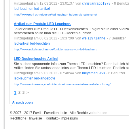
Hinzugefügt am 12.03.2012 - 23:01:37
von
christianrapp1978
- 8 Benutz
led-leuchten
led-artikel
http://www.profi-schreiber.de/led-leuchten-heben-die-stimmung/
Artikel zum Produkt LED Leuchten.
Toller Artikel zum Produkt LED-Deckenleuchten. Es gibt sie in einer Vielz
hervorheben sollte man die LED-Deckenleuchten.
Hinzugefügt am 08.02.2012 - 19:37:09
von
weis1971anne
- 7 Benutzer
led-artikel
led-leuchten
http://www.artikelmaschine.de/funktionsweise-von-led-leuchten/
LED Deckenleuchte Artikel
Sie suchen spannende Infos zum Thema LED Leuchten? Dann hab ich hier
Artikel finden Sie umfassende Infos zum Thema LED Leuchten. Endlich auc
Hinzugefügt am 09.02.2012 - 07:48:44
von
meyether1968
- 6 Benutzer
led-leuchten
led-angebote
http://www.online-essay.de/mit-led-in-ein-neues-zeitalter-der-beleuchtung/
1
2
3
>
nach oben
© 2007 - 2017 Fav.li - Favoriten Liste - Alle Rechte vorbehalten
Rechtliche Hinweise
|
Kontakt - Impressum