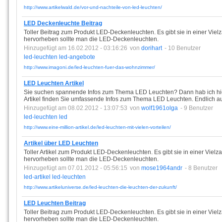
http://www.artikelwald.de/vor-und-nachteile-von-led-leuchten/
LED Deckenleuchte Beitrag
Toller Beitrag zum Produkt LED-Deckenleuchten. Es gibt sie in einer Viel
hervorheben sollte man die LED-Deckenleuchten.
Hinzugefügt am 16.02.2012 - 03:16:26
von
dorihart
- 10 Benutzer
led-leuchten
led-angebote
http://www.imagoni.de/led-leuchten-fuer-das-wohnzimmer/
LED Leuchten Artikel
Sie suchen spannende Infos zum Thema LED Leuchten? Dann hab ich hier
Artikel finden Sie umfassende Infos zum Thema LED Leuchten. Endlich auc
Hinzugefügt am 08.02.2012 - 13:07:53
von
wolf1961olga
- 9 Benutzer
led-leuchten
led
http://www.eine-million-artikel.de/led-leuchten-mit-vielen-vorteilen/
Artikel über LED Leuchten
Toller Artikel zum Produkt LED-Deckenleuchten. Es gibt sie in einer Vielz
hervorheben sollte man die LED-Deckenleuchten.
Hinzugefügt am 07.01.2012 - 05:56:15
von
mose1964andr
- 8 Benutzer
led-artikel
led-leuchten
http://www.artikeluniverse.de/led-leuchten-die-leuchten-der-zukunft/
LED Leuchten Beitrag
Toller Beitrag zum Produkt LED-Deckenleuchten. Es gibt sie in einer Viel
hervorheben sollte man die LED-Deckenleuchten.