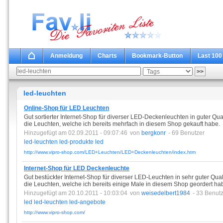
Anmeldung
Charts
Bookmark-Button
Last 100
led-leuchten
Online-Shop für LED Leuchten
Gut sortierter Internet-Shop für diverser LED-Deckenleuchten in guter Qu
die Leuchten, welche ich bereits mehrfach in diesem Shop gekauft habe.
Hinzugefügt am 02.09.2011 - 09:07:46
von
bergkonr
- 69 Benutzer
led-leuchten
led-produkte
led
http://www.vipro-shop.com/LED+Leuchten/LED+Deckenleuchten/index.htm
Internet-Shop für LED Deckenleuchte
Gut bestückter Internet-Shop für diverser LED-Leuchten in sehr guter Qua
die Leuchten, welche ich bereits einige Male in diesem Shop geordert ha
Hinzugefügt am 20.10.2011 - 10:03:04
von
weisedelbert1984
- 33 Benut
led
led-leuchten
led-angebote
http://www.vipro-shop.com/