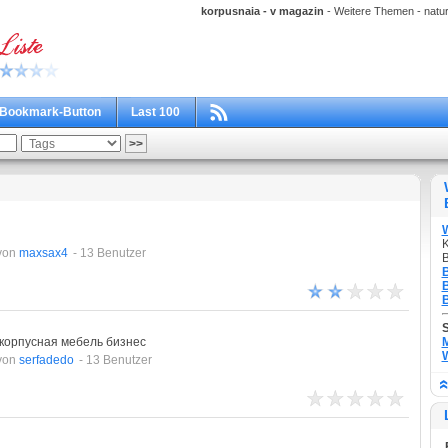
korpusnaia - v magazin
- Weitere Themen - natura
Bookmark-Button
Last 100
K
von
maxsax4
- 13 Benutzer
B
B
B
B
корпусная мебель бизнес
M
W
von
serfadedo
- 13 Benutzer