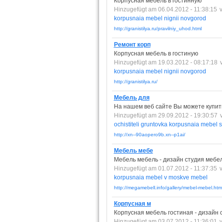
Корпусная мебель в гостинную
Hinzugefügt am 06.04.2012 - 11:38:15
korpusnaia
mebel
nignii
novgorod
http://granistilya.ru/pravilniy_uhod.html
Ремонт корп
Корпусная мебель в гостиную
Hinzugefügt am 19.03.2012 - 08:17:18
korpusnaia
mebel
nignii
novgorod
http://granistilya.ru/
Мебель для
На нашем веб сайте Вы можете купит
Hinzugefügt am 29.09.2012 - 19:30:57
ochistiteli
gruntovka
korpusnaia
mebel
s
http://xn--90aopero9b.xn--p1ai/
Мебель мебе
Мебель мебель - дизайн студия мебел
Hinzugefügt am 01.07.2012 - 11:37:35
korpusnaia
mebel
v
moskve
mebel
http://megamebell.info/gallery/mebel-mebel.htm
Корпусная м
Корпусная мебель гостиная - дизайн 
Hinzugefügt am 03.07.2012 - 11:36:01