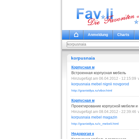
Anmeldung
Charts
korpusnaia
Корпусная м
Встроенная корпусная мебель
Hinzugefügt am 06.04.2012 - 12:15:09
korpusnaia
mebel
nignii
novgorod
http://granistilya.ru/vibor.html
Корпусная м
Проектирование корпусной мебели и 
Hinzugefügt am 08.04.2012 - 22:39:46
korpusnaia
mebel
magazin
http://granistilya.ru/o_mebeli.html
Недорогая к