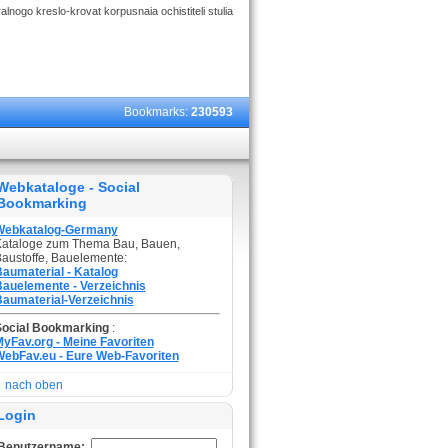
lnogo kreslo-krovat korpusnaia ochistiteli stulia
Bookmarks:
230593
Webkataloge - Social
Bookmarking
Webkatalog-Germany
ataloge zum Thema Bau, Bauen,
austoffe, Bauelemente:
aumaterial - Katalog
auelemente - Verzeichnis
aumaterial-Verzeichnis
Social Bookmarking
:
yFav.org - Meine Favoriten
ebFav.eu - Eure Web-Favoriten
nach oben
Login
Benutzername: