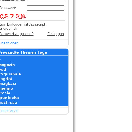
Passwort:
Zum Einloggen ist Javascript
erforderlich!
Passwort vergessen?
Einloggen
nach oben
erwandte Themen Tags
v
magazin
pod
korpusnaia
kagdoi
miagkaia
imenno
kresla
gruntovka
gostinaia
nach oben