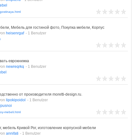
ebel
gostinaya.html
ебели, Мебель для гостиной фото, Покупка мебели, Корпус
von
heisenrgaf
- 1 Benutzer
a
вать еврокнижка
von
newreqrkq
- 1 Benutzer
ebel
дственно от производителя moretti-design.ru.
von
lipokipoidol
- 1 Benutzer
rpusnoi
oy-mebeli.html
г, мебель Кривой Рог, изготовление корпусной мебели
von
annifati
- 1 Benutzer