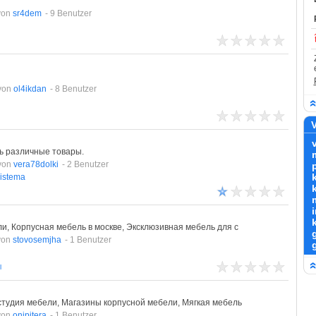
von
sr4dem
- 9 Benutzer
von
ol4ikdan
- 8 Benutzer
V
ь различные товары.
von
vera78dolki
- 2 Benutzer
istema
и, Корпусная мебель в москве, Эксклюзивная мебель для с
von
stovosemjha
- 1 Benutzer
l
студия мебели, Магазины корпусной мебели, Мягкая мебель
von
onipitera
- 1 Benutzer