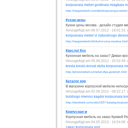
korpusnaia
mebel
gostinaia
miagkaia
m
http://megamebell.com/sibir/korpusnaya-mebel-
Кухни цены
Кухни цены москва - дизайн студия м
Hinzugefügt am 06.07.2012 - 18:01:33
korpusnaia
mebel
iz
naturalnogo
derev
http://megamebell.info/kuhni-ceny-moskva.html
Кресло! Кух
Кухонная мебель на заказ? Диван кро
Hinzugefügt am 05.08.2012 - 20:52:49
kresla
kreslo-krovat
stulia
korpusnaia
m
http://photomebeli.ru/mebel-dlya-gostinyh.html
Каталог кор
В магазине корпусной мебели непосре
Hinzugefügt am 02.09.2012 - 08:52:17
bolshogo
imenno
kagdoi
korpusnaia
ko
http://steelmeb.ru/novdiz/1657-katalog-korpusn
Корпусная м
Корпусная мебель на заказ Кривой Ро
Hinzugefügt am 04.05.2013 - 16:54:06
zakaz
korpusnaia
pod