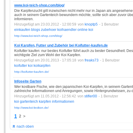
www.koi-teich-shop.com/blog/
Die Karpfenzucht gilt inzwischen nicht mehr nur in Japan als angesehen
auch in seinem Gartenteich bewundern möchte, sollte sich aber zuvor üb
informieren.
Hinzugefügt am 23.03.2012 - 12:00:59
von
knoptp5
- 1 Benutzer
einkaufen
blogs
zubehoer
koihaendler
online
koi
http://www.koi-teich-shop.com/blog/
Koi Karpfen, Futter und Zubehör bei Koifutter-kaufen.de
Koifutter kaufen: nur bestes Koifutter führt auch zu bester Gesundheit. Desh
wichtigste Ziel zum Wohl der Koi Karpfen.
Hinzugefügt am 20.01.2013 - 17:05:18
von
freaks73
- 1 Benutzer
koifutter
koi
koikarpfen
http://koifutter-kaufen.de/
Infoseite Garten
Wer kostbare Fische, wie den japanischen Koi-Karpfen, in seinem Gartente
zahlreiche Informationen und Anregungen, sowie Hintergrundwissen, zu 
Hinzugefügt am 11.05.2012 - 12:56:42
von
stifler00
- 1 Benutzer
koi
gartenteich
karpfen
informationen
http://www.koi-lexikon.de/
1
2
>
nach oben