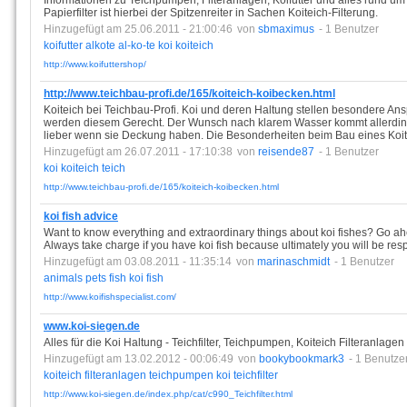
Informationen zu Teichpumpen, Filteranlagen, Koifutter und alles rund um
Papierfilter ist hierbei der Spitzenreiter in Sachen Koiteich-Filterung.
Hinzugefügt am 25.06.2011 - 21:00:46
von
sbmaximus
- 1 Benutzer
koifutter
alkote
al-ko-te
koi
koiteich
http://www.koifuttershop/
http://www.teichbau-profi.de/165/koiteich-koibecken.html
Koiteich bei Teichbau-Profi. Koi und deren Haltung stellen besondere Ans
werden diesem Gerecht. Der Wunsch nach klarem Wasser kommt allerdings
lieber wenn sie Deckung haben. Die Besonderheiten beim Bau eines Koite
Hinzugefügt am 26.07.2011 - 17:10:38
von
reisende87
- 1 Benutzer
koi
koiteich
teich
http://www.teichbau-profi.de/165/koiteich-koibecken.html
koi fish advice
Want to know everything and extraordinary things about koi fishes? Go ahea
Always take charge if you have koi fish because ultimately you will be res
Hinzugefügt am 03.08.2011 - 11:35:14
von
marinaschmidt
- 1 Benutzer
animals
pets
fish
koi
fish
http://www.koifishspecialist.com/
www.koi-siegen.de
Alles für die Koi Haltung - Teichfilter, Teichpumpen, Koiteich Filteranlagen g
Hinzugefügt am 13.02.2012 - 00:06:49
von
bookybookmark3
- 1 Benutze
koiteich
filteranlagen
teichpumpen
koi
teichfilter
http://www.koi-siegen.de/index.php/cat/c990_Teichfilter.html