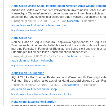
Aqua Clean Online Shop - Informationen zu vielen Aqua Clean Produkt
Auf diesen Seiten kann man sich vollkommen unverbindlich ueber die vi
Hause Aqua Clean informieren. Leider koennen wir Ihnen hier auf diesen 
anbieten, bei jedem Artikel gibt es jedoch einen Verweis auf unseren Sho
Hinzugefügt am 29.11.2010 - 10:48:28
von
twitterfan
- 1 Benutzer
aqua-clean
koi
koituecher
schweiz
europa
http://www.aquaclean-koi.ch/
Aqua Clean Koi
Neu bei Habz.de - Aqua Clean Koi - http://www.aquacleankoi.de - Aqua 
Tuecher weiterhin eines der beliebtesten Produkte aus dem Hause Aqua C
mal eine Fanseite in Form eines Blogs auf die Beine stellt und sich hier j
Erfahrungen mit diesen tollen Fenstertuechern zu berichten.
Hinzugefügt am 11.01.2011 - 17:27:19
von
twitterfan
- 1 Benutzer
aqua
clean
koi
koituch
koituecher
http://habz.de/aqua-clean-koi~
Aqua Clean Koi Tuecher
AQUA CLEAN Koi Tuecher, Pastaclean und Waescheduft - Guenstig kaufen 
Reiniger-Shop -einfach alles aus einer Hand, zusaetzlich Aqua Clean Rest
Hinzugefügt am 02.12.2010 - 13:16:07
von
twitterfan
- 1 Benutzer
aqua-clean
koi
tuecher
online
shop
http://www.postenprofis.com/aqua-clean-koi-tuecher.htm
Koiteich mit japanischen Karpfen