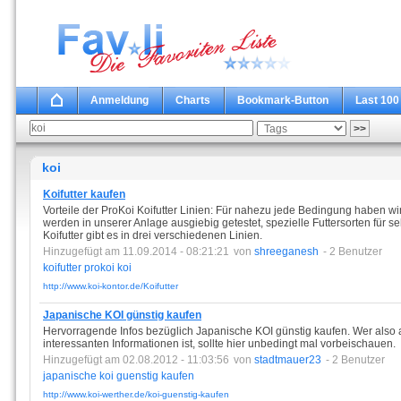
Anmeldung
Charts
Bookmark-Button
Last 100
koi
Koifutter kaufen
Vorteile der ProKoi Koifutter Linien: Für nahezu jede Bedingung haben wir d
werden in unserer Anlage ausgiebig getestet, spezielle Futtersorten für 
Koifutter gibt es in drei verschiedenen Linien.
Hinzugefügt am 11.09.2014 - 08:21:21
von
shreeganesh
- 2 Benutzer
koifutter
prokoi
koi
http://www.koi-kontor.de/Koifutter
Japanische KOI günstig kaufen
Hervorragende Infos bezüglich Japanische KOI günstig kaufen. Wer also 
interessanten Informationen ist, sollte hier unbedingt mal vorbeischauen.
Hinzugefügt am 02.08.2012 - 11:03:56
von
stadtmauer23
- 2 Benutzer
japanische
koi
guenstig
kaufen
http://www.koi-werther.de/koi-guenstig-kaufen