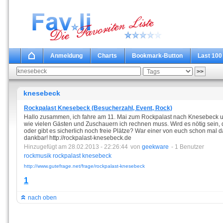
Anmeldung
Charts
Bookmark-Button
Last 100
knesebeck
Rockpalast Knesebeck (Besucherzahl, Event, Rock)
Hallo zusammen, ich fahre am 11. Mai zum Rockpalast nach Knesebeck und
wie vielen Gästen und Zuschauern ich rechnen muss. Wird es nötig sein, 
oder gibt es sicherlich noch freie Plätze? War einer von euch schon mal 
dankbar! http://rockpalast-knesebeck.de
Hinzugefügt am 28.02.2013 - 22:26:44
von
geekware
- 1 Benutzer
rockmusik
rockpalast
knesebeck
http://www.gutefrage.net/frage/rockpalast-knesebeck
1
nach oben