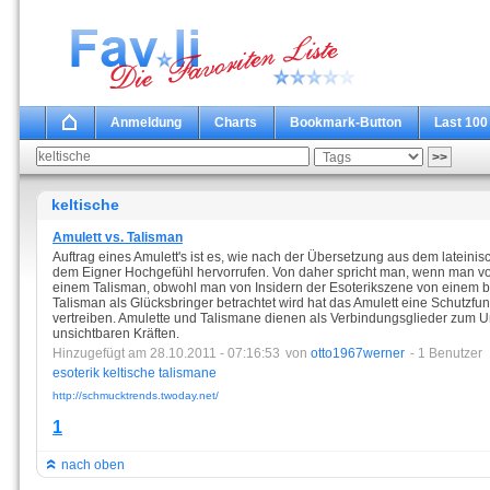
Anmeldung
Charts
Bookmark-Button
Last 100
keltische
Amulett vs. Talisman
Auftrag eines Amulett's ist es, wie nach der Übersetzung aus dem lateinis
dem Eigner Hochgefühl hervorrufen. Von daher spricht man, wenn man vo
einem Talisman, obwohl man von Insidern der Esoterikszene von einem 
Talisman als Glücksbringer betrachtet wird hat das Amulett eine Schutzfu
vertreiben. Amulette und Talismane dienen als Verbindungsglieder zum 
unsichtbaren Kräften.
Hinzugefügt am 28.10.2011 - 07:16:53
von
otto1967werner
- 1 Benutzer
esoterik
keltische
talismane
http://schmucktrends.twoday.net/
1
nach oben