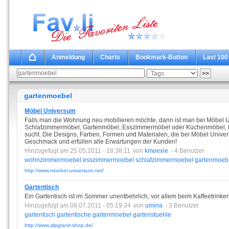
Anmeldung
Charts
Bookmark-Button
Last 100
gartenmoebel
Möbel Universum
Falls man die Wohnung neu mobilieren möchte, dann ist man bei Möbel Un
Schlafzimmermöbel, Gartenmöbel, Esszimmermöbel oder Küchenmöbel, h
sucht. Die Designs, Farben, Formen und Materialen, die bei Möbel Univ
Geschmack und erfüllen alle Erwartungen der Kunden!
Hinzugefügt am 25.05.2011 - 18:38:11
von
kmoexle
- 4 Benutzer
wohnzimmermoebel
esszimmermoebel
schlafzimmermoebel
gartenmoeb
http://www.moebel-universum.net/
Gartentisch
Ein Gartentisch ist im Sommer unentbehrlich, vor allem beim Kaffeetrinken
Hinzugefügt am 08.07.2011 - 05:19:34
von
umina
- 3 Benutzer
gartentisch
gartentische
gartenmoebel
gartenstuehle
http://www.alpgranit-shop.de/