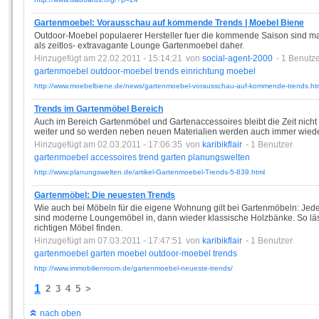
Gartenmoebel: Vorausschau auf kommende Trends | Moebel Biene
Outdoor-Moebel populaerer Hersteller fuer die kommende Saison sind ma
als zeitlos- extravagante Lounge Gartenmoebel daher.
Hinzugefügt am 22.02.2011 - 15:14:21
von
social-agent-2000
- 1 Benutz
gartenmoebel
outdoor-moebel
trends
einrichtung
moebel
http://www.moebelbiene.de/news/gartenmoebel-vorausschau-auf-kommende-trends.ht
Trends im Gartenmöbel Bereich
Auch im Bereich Gartenmöbel und Gartenaccessoires bleibt die Zeit nicht 
weiter und so werden neben neuen Materialien werden auch immer wiede
Hinzugefügt am 02.03.2011 - 17:06:35
von
karibikflair
- 1 Benutzer
gartenmoebel
accessoires
trend
garten
planungswelten
http://www.planungswelten.de/artikel-Gartenmoebel-Trends-5-839.html
Gartenmöbel: Die neuesten Trends
Wie auch bei Möbeln für die eigene Wohnung gilt bei Gartenmöbeln: Jede
sind moderne Loungemöbel in, dann wieder klassische Holzbänke. So läs
richtigen Möbel finden.
Hinzugefügt am 07.03.2011 - 17:47:51
von
karibikflair
- 1 Benutzer
gartenmoebel
garten
moebel
outdoor-moebel
trends
http://www.immobilienroom.de/gartenmoebel-neueste-trends/
1
2
3
4
5
>
nach oben