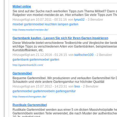
Möbel online
Sie sind auf der Suche nach wertvollen Tipps zum Thema Möbell? Dann 
Ratgeber von moebel-meister.de an. Hier erhalten Sie viele Tipps zum T
Hinzugefügt am 10.07.2011 - 00:31:16
von
tyrus02
- 3 Benutzer
moebel
gartenmoebel
leuchten
lampen
garten
http://www.moebel-meister.de/
Gartenbank kaufen - Lassen Sie sich für Ihren Garten inspirieren
Diese Webseite bietet verschiedene Testberichte und Vergleiche der bes
wichtige Tipps zu verschiedenen Arten von Gartenbänken, beispielsweis
Kunststoffbänken, etc.
Hinzugefügt am 21.12.2016 - 01:26:15
von
kaifischer100
- 2 Benutzer
gartenbank
gartenmoebel
garten
http://gartenbank24.com/
Gartenmöbel
Bequeme Gartenmöbel. Wir produzieren und verkaufen Gartenmöbel für D
Schaukeln und viele andere Gartengarnitur nur höchster Qualität
Hinzugefügt am 15.07.2012 - 14:23:31
von
treo
- 2 Benutzer
gartenmoebel
gartenmoebeln
gartengarnitur
http://www.eichengarten.de/
Rustikale Gartenmöbel
Rustikale Gartenmöbel werden aus einer 5 cm dicken Massivholzplatte her
Gartenmöbeln werden Teile verwendet, die nach Muster der authentische