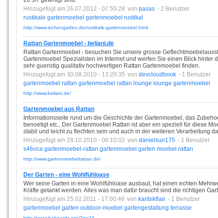
20 Jh. gefertigt sind.
Hinzugefügt am 26.07.2012 - 07:55:28
von
pasas
- 2 Benutzer
rustikale
gartenmoebel
gartenmoebel
rustikal
http://www.eichengarten.de/rustikale-gartenmoebel.html
Rattan Gartenmoebel - beliani.de
Rattan Gartenmoebel - besuchen Sie unsere grosse Geflechtmoebelausst
Gartenmoebel Spezialisten im Internet und werfen Sie einen Blick hinter d
sehr guenstig qualitativ hochwertigen Rattan Gartenmoebel finden.
Hinzugefügt am 30.08.2010 - 13:20:35
von
devcloudbook
- 1 Benutzer
gartenmoebel
rattan
gartenmoebel
rattan
lounge
lounge
gartenmoebel
http://www.beliani.de/
Gartenmoebel aus Rattan
Informationsseite rund um die Geschichte der Gartenmoebel, das Zubeh
benoetigt etc., Der Gartenmoebel Rattan ist aber ein speziell für diese 
stabil und leicht zu flechten sein und auch in der weiteren Verarbeitung d
Hinzugefügt am 28.10.2010 - 06:10:02
von
danielsun175
- 1 Benutzer
s46oca
gartenmoebel-rattan
gartenmoebel
garten
moebel
rattan
http://www.gartenmoebelrattan.de/
Der Garten - eine Wohlfühloase
Wer seine Garten in eine Wohlfühloase ausbaut, hat einen echten Mehrwer
Kräfte getankt werden. Alles was man dafür braucht sind die richtigen Gar
Hinzugefügt am 25.02.2011 - 17:00:46
von
karibikflair
- 1 Benutzer
gartenmoebel
garten
outdoor-moebel
gartengestaltung
terrasse
http://www.lsaboards.org/?p=24