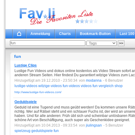
Anmeldung
Charts
Bookmark-Button
Last 100
fun
Lustige Clips
Lustige Fun Videos und dokus online kostenlos als Video Stream sofort
anderen Stream Seiten. Hier findest Du garantiert witzige Videos zum Lache
Hinzugefügt am 19.12.2010 - 23:50:34
von
modanna
- 6 Benutzer
lustige-videos
witzige-videos
fun-videos
videos
fun
vergleich
shop
http://www.lustige-fun-videos.com/
Geduldspiele
Geduld ist eine Tugend und muss geübt werden! Da kommen unsere Rätse
richtig. Wer auf Rätsel steht und ein schlauer Fuchs ist, der wird an uns
haben. Und für alle anderen: Früh übt sich und scheinbar unlösbaren Räts
schöne Art von Beschäftigung, auch super als Geschenkidee geeignet.
Hinzugefügt am 10.04.2013 - 09:33:54
von
jiulingsan
- 5 Benutzer
spielzeug
geduldspiele
fun