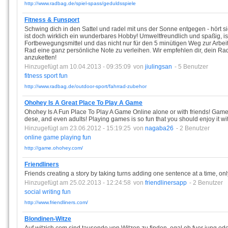
http://www.radbag.de/spiel-spass/geduldsspiele
Fitness & Funsport
Schwing dich in den Sattel und radel mit uns der Sonne entgegen - hört s
ist doch wirklich ein wunderbares Hobby! Umweltfreundlich und spaßig, is
Fortbewegungsmittel und das nicht nur für den 5 minütigen Weg zur Arbei
Rad eine ganz persönliche Note zu verleihen. Wir empfehlen dir, dein Rad
anzuketten!
Hinzugefügt am 10.04.2013 - 09:35:09
von
jiulingsan
- 5 Benutzer
fitness
sport
fun
http://www.radbag.de/outdoor-sport/fahrrad-zubehor
Ohohey Is A Great Place To Play A Game
Ohohey Is A Fun Place To Play A Game Online alone or with friends! Games 
dese, and even adults! Playing games is so fun that you should enjoy it wi
Hinzugefügt am 23.06.2012 - 15:19:25
von
nagaba26
- 2 Benutzer
online
game
playing
fun
http://game.ohohey.com/
Friendliners
Friends creating a story by taking turns adding one sentence at a time, on
Hinzugefügt am 25.02.2013 - 12:24:58
von
friendlinersapp
- 2 Benutzer
social
writing
fun
http://www.friendliners.com/
Blondinen-Witze