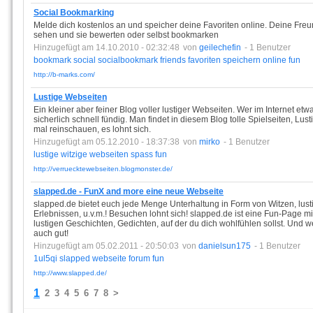
Social Bookmarking
Melde dich kostenlos an und speicher deine Favoriten online. Deine Freu
sehen und sie bewerten oder selbst bookmarken
Hinzugefügt am 14.10.2010 - 02:32:48
von
geilechefin
- 1 Benutzer
bookmark
social
socialbookmark
friends
favoriten
speichern
online
fun
http://b-marks.com/
Lustige Webseiten
Ein kleiner aber feiner Blog voller lustiger Webseiten. Wer im Internet etw
sicherlich schnell fündig. Man findet in diesem Blog tolle Spielseiten, Lus
mal reinschauen, es lohnt sich.
Hinzugefügt am 05.12.2010 - 18:37:38
von
mirko
- 1 Benutzer
lustige
witzige
webseiten
spass
fun
http://verruecktewebseiten.blogmonster.de/
slapped.de - FunX and more eine neue Webseite
slapped.de bietet euch jede Menge Unterhaltung in Form von Witzen, lust
Erlebnissen, u.v.m.! Besuchen lohnt sich! slapped.de ist eine Fun-Page mi
lustigen Geschichten, Gedichten, auf der du dich wohlfühlen sollst. Und w
auch gut!
Hinzugefügt am 05.02.2011 - 20:50:03
von
danielsun175
- 1 Benutzer
1ul5qi
slapped
webseite
forum
fun
http://www.slapped.de/
1
2
3
4
5
6
7
8
>