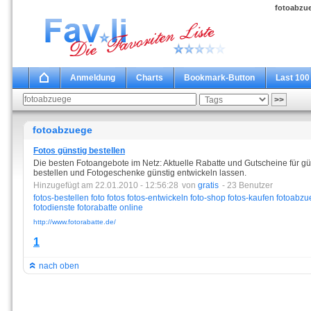
fotoabzue
Anmeldung
Charts
Bookmark-Button
Last 100
fotoabzuege
Fotos günstig bestellen
Die besten Fotoangebote im Netz: Aktuelle Rabatte und Gutscheine für gün
bestellen und Fotogeschenke günstig entwickeln lassen.
Hinzugefügt am 22.01.2010 - 12:56:28
von
gratis
- 23 Benutzer
fotos-bestellen
foto
fotos
fotos-entwickeln
foto-shop
fotos-kaufen
fotoabzu
fotodienste
fotorabatte
online
http://www.fotorabatte.de/
1
nach oben