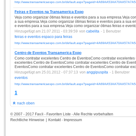
http://www.transamericaexpo.com.br/default.aspx?pageid=4A69AA53AA70AA57A7A5
Feiras e Eventos na Transamerica Expo
Veja como organizar ótimas feiras e eventos para a sua empresa.Veja com
a sua empresa.Veja como organizar ótimas feiras e eventos para a sua e
e eventos para a sua empresa.Veja como organizar ótimas feiras e event
Hinzugefügt am 21.07.2011 - 03:39:59
von
cabelita
- 1 Benutzer
feiras
e
eventos
espaco
para
feiras
http://www.transamericaexpo.com.br/default.aspx?pageid=4A69AA53AA70AA57A7A5
Centro de Eventos Transamerica Expo
Como contratar excelentes Centro de EventosComo contratar excelentes
excelentes Centro de EventosComo contratar excelentes Centro de Even
EventosComo contratar excelentes Centro de EventosComo contratar exc
Hinzugefügt am 25.01.2012 - 07:37:13
von
anggipuspita
- 1 Benutzer
eventos
http://www.transamericaexpo.com.br/default.aspx?pageid=4A69AA53AA70AA57A7A5
1
nach oben
© 2007 - 2017 Fav.li - Favoriten Liste - Alle Rechte vorbehalten
Rechtliche Hinweise
|
Kontakt - Impressum