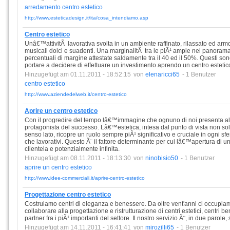
arredamento
centro
estetico
http://www.esteticadesign.it/ita/cosa_intendiamo.asp
Centro estetico
Unâ€™attivitÃ lavorativa svolta in un ambiente raffinato, rilassato ed armo
musicali dolci e suadenti. Una marginalitÃ tra le piÃ¹ ampie nel panorama d
percentuali di margine attestate saldamente tra il 40 ed il 50%. Questi s
portare a decidere di effettuare un investimento aprendo un centro estetic
Hinzugefügt am 01.11.2011 - 18:52:15
von
elenaricci65
- 1 Benutzer
centro
estetico
http://www.aziendedelweb.it/centro-estetico
Aprire un centro estetico
Con il progredire del tempo lâ€™immagine che ognuno di noi presenta al
protagonista del successo. Lâ€™estetica, intesa dal punto di vista non sol
senso lato, ricopre un ruolo sempre piÃ¹ significativo e cruciale in ogni sfer
che lavorativi. Questo Ã¨ il fattore determinante per cui lâ€™apertura di u
clientela e potenzialmente infinita.
Hinzugefügt am 08.11.2011 - 18:13:30
von
ninobisio50
- 1 Benutzer
aprire
un
centro
estetico
http://www.idee-commerciali.it/aprire-centro-estetico
Progettazione centro estetico
Costruiamo centri di eleganza e benessere. Da oltre vent'anni ci occupiamo, 
collaborare alla progettazione e ristrutturazione di centri estetici, centri ben
partner fra i piÃ¹ importanti del settore. Il nostro servizio Ã¨, in due parol
Hinzugefügt am 14.11.2011 - 16:41:41
von
mirozilli65
- 1 Benutzer