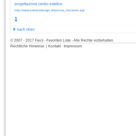
progettazione
centro
estetico
http://www.esteticadesign.it/ita/cosa_facciamo.asp
1
nach oben
© 2007 - 2017 Fav.li - Favoriten Liste - Alle Rechte vorbehalten
Rechtliche Hinweise
|
Kontakt - Impressum