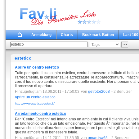
Anmeldung
Charts
Bookmark-Button
Last 100
estetico
Aprire un centro estetico
Tutto per aprire il tuo centro estetico, centro benessere, o istituto di bellez
l'arredamento, la consulenza, le attrezzature, le apparecchiature, i macchina
zero il tuo nuovo centro o ristrutturare quello esistente. Noi ci poniamo al 
il processo di apertura.
Hinzugefügt am 13.08.2011 - 17:50:03
von
getrotor2068
- 2 Benutzer
aprire
un
centro
estetico
http://www.esteticadesign.it/
Arredamento centro estetico
Per "Centro Estetico" noi intendiamo un ambiente in cui il cliente viva un
un lato tecnico che da un lato emozionale. Per questo Ã¨ importante, nel m
nuovo che di ristrutturazione, saper immaginare i percorsi e gli spazi che 
questa atmosfera di benessere totale.
Hinzugefügt am 14.11.2011 - 17:35:55
von
omarciva65
- 2 Benutzer