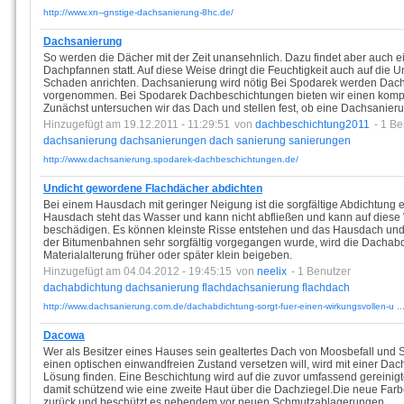
http://www.xn--gnstige-dachsanierung-8hc.de/
Dachsanierung
So werden die Dächer mit der Zeit unansehnlich. Dazu findet aber auch 
Dachpfannen statt. Auf diese Weise dringt die Feuchtigkeit auch auf die U
Schaden anrichten. Dachsanierung wird nötig Bei Spodarek werden Dachs
vorgenommen. Bei Spodarek Dachbeschichtungen bieten wir einen kompl
Zunächst untersuchen wir das Dach und stellen fest, ob eine Dachsanierun
Hinzugefügt am 19.12.2011 - 11:29:51
von
dachbeschichtung2011
- 1 Be
dachsanierung
dachsanierungen
dach
sanierung
sanierungen
http://www.dachsanierung.spodarek-dachbeschichtungen.de/
Undicht gewordene Flachdächer abdichten
Bei einem Hausdach mit geringer Neigung ist die sorgfältige Abdichtung
Hausdach steht das Wasser und kann nicht abfließen und kann auf diese 
beschädigen. Es können kleinste Risse entstehen und das Hausdach un
der Bitumenbahnen sehr sorgfältig vorgegangen wurde, wird die Dachabdi
Materialalterung früher oder später klein beigeben.
Hinzugefügt am 04.04.2012 - 19:45:15
von
neelix
- 1 Benutzer
dachabdichtung
dachsanierung
flachdachsanierung
flachdach
http://www.dachsanierung.com.de/dachabdichtung-sorgt-fuer-einen-wirkungsvollen-u ..
Dacowa
Wer als Besitzer eines Hauses sein gealtertes Dach von Moosbefall und 
einen optischen einwandfreien Zustand versetzen will, wird mit einer D
Lösung finden. Eine Beschichtung wird auf die zuvor umfassend gereinigt
damit schützend wie eine zweite Haut über die Dachziegel.Die neue Farbe
zurück und beschützt es nebendem vor neuen Schmutzablagerungen.