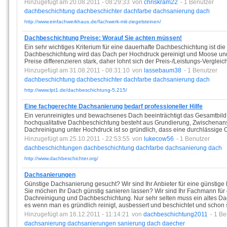
Hinzugefügt am 20.08.2011 - 08:29:33
von
chriskram22
- 1 Benutzer
dachbeschichtung
dachbeschichter
dachfarbe
dachsanierung
dach
http://www.einfachwerkhaus.de/fachwerk-mit-ziegelsteinen/
Dachbeschichtung Preise: Worauf Sie achten müssen!
Ein sehr wichtiges Kriterium für eine dauerhafte Dachbeschichtung ist di
Dachbeschichtung wird das Dach per Hochdruck gereinigt und Moose und
Preise differenzieren stark, daher lohnt sich der Preis-/Leistungs-Vergleich
Hinzugefügt am 31.08.2011 - 08:31:10
von
lassebaum38
- 1 Benutzer
dachbeschichtung
dachbeschichter
dachfarbe
dachsanierung
dach
http://www.lpt1.de/dachbeschichtung-5,215/
Eine fachgerechte Dachsanierung bedarf professioneller Hilfe
Ein verunreinigtes und bewachsenes Dach beeinträchtigt das Gesamtbild
hochqualitative Dachbeschichtung besteht aus Grundierung, Zwischenan
Dachreinigung unter Hochdruck ist so gründlich, dass eine durchlässige Of
Hinzugefügt am 25.10.2011 - 22:53:55
von
lukecow56
- 1 Benutzer
dachbeschichtungen
dachbeschichtung
dachfarbe
dachsanierung
dach
http://www.dachbeschichter.org/
Dachsanierungen
Günstige Dachsanierung gesucht? Wir sind Ihr Anbieter für eine günstig
Sie möchen Ihr Dach günstig sanieren lassen? Wir sind Ihr Fachmann für
Dachreinigung und Dachbeschichtung. Nur sehr selten muss ein altes Dach
es wenn man es gründlich reinigt, ausbessert und beschichtet und schon 
Hinzugefügt am 16.12.2011 - 11:14:21
von
dachbeschichtung2011
- 1 Be
dachsanierung
dachsanierungen
sanierung
dach
daecher