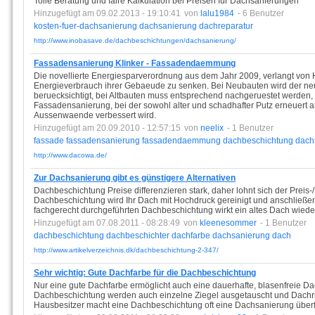
Tolle Beratung und faire Kalkulation bei Preisen für Dachsanierungen
Hinzugefügt am 09.02.2013 - 19:10:41
von
lalu1984
- 6 Benutzer
kosten-fuer-dachsanierung
dachsanierung
dachreparatur
http://www.inobasave.de/dachbeschichtungen/dachsanierung/
Fassadensanierung Klinker - Fassadendaemmung
Die novellierte Energiesparverordnung aus dem Jahr 2009, verlangt v
Energieverbrauch ihrer Gebaeude zu senken. Bei Neubauten wird der ne
beruecksichtigt, bei Altbauten muss entsprechend nachgeruestet werden,
Fassadensanierung, bei der sowohl alter und schadhafter Putz erneuer
Aussenwaende verbessert wird.
Hinzugefügt am 20.09.2010 - 12:57:15
von
neelix
- 1 Benutzer
fassade
fassadensanierung
fassadendaemmung
dachbeschichtung
dach
http://www.dacowa.de/
Zur Dachsanierung gibt es günstigere Alternativen
Dachbeschichtung Preise differenzieren stark, daher lohnt sich der Preis-
Dachbeschichtung wird Ihr Dach mit Hochdruck gereinigt und anschließe
fachgerecht durchgeführten Dachbeschichtung wirkt ein altes Dach wiede
Hinzugefügt am 07.08.2011 - 08:28:49
von
kleenesommer
- 1 Benutzer
dachbeschichtung
dachbeschichter
dachfarbe
dachsanierung
dach
http://www.artikelverzeichnis.dk/dachbeschichtung-2-347/
Sehr wichtig: Gute Dachfarbe für die Dachbeschichtung
Nur eine gute Dachfarbe ermöglicht auch eine dauerhafte, blasenfreie Da
Dachbeschichtung werden auch einzelne Ziegel ausgetauscht und Dachrin
Hausbesitzer macht eine Dachbeschichtung oft eine Dachsanierung überf