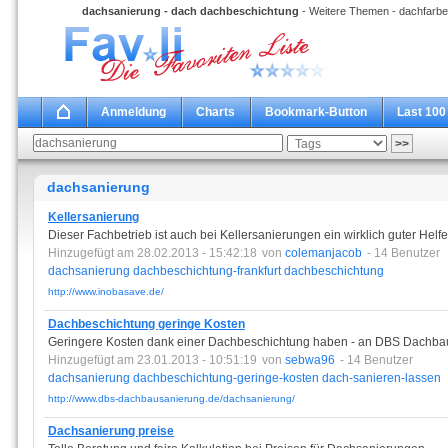
dachsanierung - dach dachbeschichtung
- Weitere Themen - dachfarbe
Anmeldung
Charts
Bookmark-Button
Last 100
dachsanierung
Kellersanierung
Dieser Fachbetrieb ist auch bei Kellersanierungen ein wirklich guter Helfe
Hinzugefügt am 28.02.2013 - 15:42:18
von
colemanjacob
- 14 Benutzer
dachsanierung
dachbeschichtung-frankfurt
dachbeschichtung
http://www.inobasave.de/
Dachbeschichtung geringe Kosten
Geringere Kosten dank einer Dachbeschichtung haben - an DBS Dachb
Hinzugefügt am 23.01.2013 - 10:51:19
von
sebwa96
- 14 Benutzer
dachsanierung
dachbeschichtung-geringe-kosten
dach-sanieren-lassen
http://www.dbs-dachbausanierung.de/dachsanierung/
Dachsanierung preise