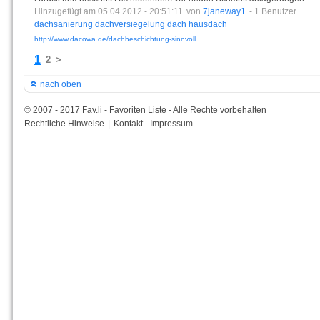
Hinzugefügt am 05.04.2012 - 20:51:11
von
7janeway1
- 1 Benutzer
dachsanierung
dachversiegelung
dach
hausdach
http://www.dacowa.de/dachbeschichtung-sinnvoll
1
2
>
nach oben
© 2007 - 2017 Fav.li - Favoriten Liste - Alle Rechte vorbehalten
Rechtliche Hinweise
|
Kontakt - Impressum