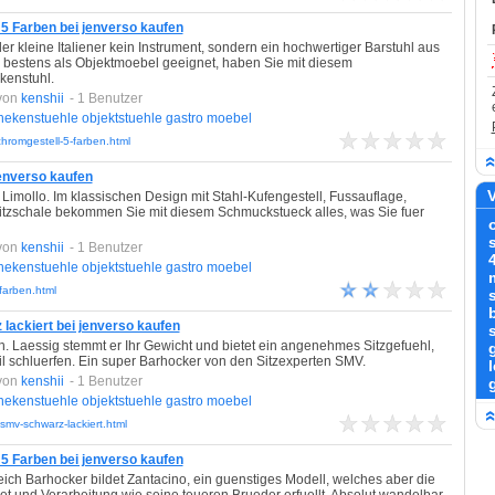
5 Farben bei jenverso kaufen
der kleine Italiener kein Instrument, sondern ein hochwertiger Barstuhl aus
bestens als Objektmoebel geeignet, haben Sie mit diesem
kenstuhl.
von
kenshii
- 1 Benutzer
hekenstuehle
objektstuehle
gastro
moebel
hromgestell-5-farben.html
enverso kaufen
V
Limollo. Im klassischen Design mit Stahl-Kufengestell, Fussauflage,
tzschale bekommen Sie mit diesem Schmuckstueck alles, was Sie fuer
von
kenshii
- 1 Benutzer
hekenstuehle
objektstuehle
gastro
moebel
farben.html
b
lackiert bei jenverso kaufen
h. Laessig stemmt er Ihr Gewicht und bietet ein angenehmes Sitzgefuehl,
l schluerfen. Ein super Barhocker von den Sitzexperten SMV.
von
kenshii
- 1 Benutzer
hekenstuehle
objektstuehle
gastro
moebel
smv-schwarz-lackiert.html
5 Farben bei jenverso kaufen
ich Barhocker bildet Zantacino, ein guenstiges Modell, welches aber die