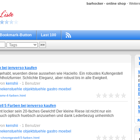
barhocker - online shop
- Weitere
Bookmark-Button
Last 100
 bei jenverso kaufen
 gehabt, wuerden diese aussehen wie Haciello. Ein robustes Kufengestell
K
tholzfurnier. Schlichte Eleganz, aber robust bis in alle Ewigkeit.
B
von
kenshii
- 1 Benutzer
B
hekenstuehle
objektstuehle
gastro
moebel
B
B
-smv-4-farben.html
l 5 Farben bei jenverso kaufen
M
 locker sein 20-faches Gewicht! Der kleine Riese ist nicht nur ein
W
 auch optisch huebsch anzusehen und dank Lederbezug unheimlich
von
kenshii
- 1 Benutzer
hekenstuehle
objektstuehle
gastro
moebel
-chromgestell-5-farben.html