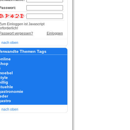
Passwort:
Zum Einloggen ist Javascript
erforderlich!
Passwort vergessen?
Einloggen
nach oben
erwandte Themen Tags
online
shop
4
moebel
style
illig
stuehle
gastronomie
leder
gastro
nach oben