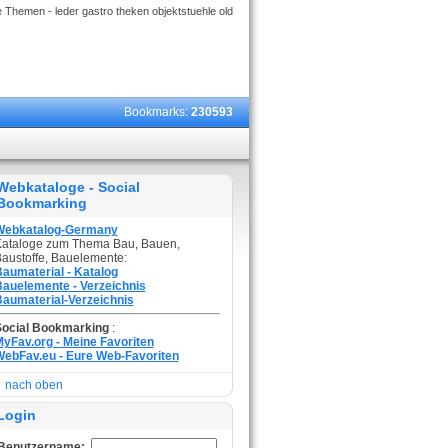
 Themen - leder gastro theken objektstuehle old
Bookmarks:
230593
Webkataloge - Social
Bookmarking
Webkatalog-Germany
ataloge zum Thema Bau, Bauen,
austoffe, Bauelemente:
aumaterial - Katalog
auelemente - Verzeichnis
aumaterial-Verzeichnis
Social Bookmarking
:
yFav.org - Meine Favoriten
ebFav.eu - Eure Web-Favoriten
nach oben
Login
Benutzername: