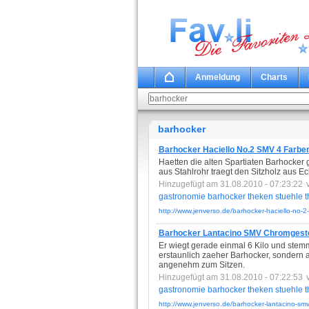
Anmeldung
Charts
barhocker
Barhocker Haciello No.2 SMV 4 Farben
Haetten die alten Spartiaten Barhocker
aus Stahlrohr traegt den Sitzholz aus Ech
Hinzugefügt am 31.08.2010 - 07:23:22
gastronomie
barhocker
theken
stuehle
t
http://www.jenverso.de/barhocker-haciello-no-2
Barhocker Lantacino SMV Chromgestel
Er wiegt gerade einmal 6 Kilo und stemmt
erstaunlich zaeher Barhocker, sondern
angenehm zum Sitzen.
Hinzugefügt am 31.08.2010 - 07:22:53
gastronomie
barhocker
theken
stuehle
t
http://www.jenverso.de/barhocker-lantacino-smv