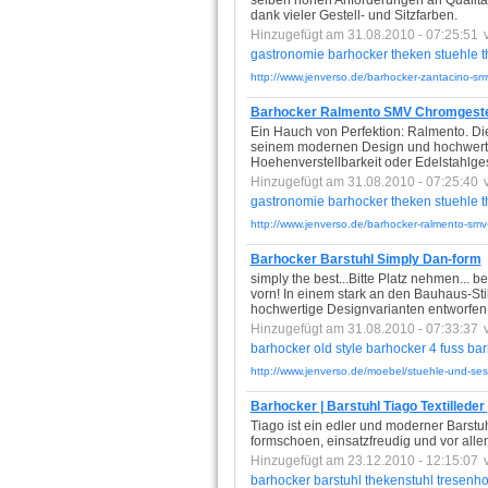
selben hohen Anforderungen an Qualitae
dank vieler Gestell- und Sitzfarben.
Hinzugefügt am 31.08.2010 - 07:25:51
gastronomie
barhocker
theken
stuehle
t
http://www.jenverso.de/barhocker-zantacino-sm
Barhocker Ralmento SMV Chromgestell
Ein Hauch von Perfektion: Ralmento. Die
seinem modernen Design und hochwertig
Hoehenverstellbarkeit oder Edelstahlges
Hinzugefügt am 31.08.2010 - 07:25:40
gastronomie
barhocker
theken
stuehle
t
http://www.jenverso.de/barhocker-ralmento-smv-
Barhocker Barstuhl Simply Dan-form
simply the best...Bitte Platz nehmen...
vorn! In einem stark an den Bauhaus-St
hochwertige Designvarianten entworfen
Hinzugefügt am 31.08.2010 - 07:33:37
barhocker
old
style
barhocker
4
fuss
bar
http://www.jenverso.de/moebel/stuehle-und-sess
Barhocker | Barstuhl Tiago Textilleder
Tiago ist ein edler und moderner Barstu
formschoen, einsatzfreudig und vor allem
Hinzugefügt am 23.12.2010 - 12:15:07
barhocker
barstuhl
thekenstuhl
tresenho