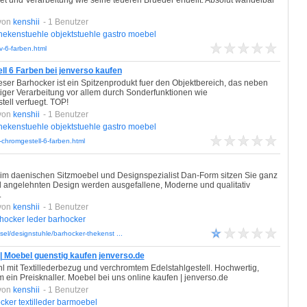
t und Verarbeitung wie seine teueren Brueder erfuellt. Absolut wandelbar
von
kenshii
- 1 Benutzer
hekenstuehle
objektstuehle
gastro
moebel
v-6-farben.html
 6 Farben bei jenverso kaufen
ser Barhocker ist ein Spitzenprodukt fuer den Objektbereich, das neben
er Verarbeitung vor allem durch Sonderfunktionen wie
tell verfuegt. TOP!
von
kenshii
- 1 Benutzer
hekenstuehle
objektstuehle
gastro
moebel
chromgestell-6-farben.html
 beim daenischen Sitzmoebel und Designspezialist Dan-Form sitzen Sie ganz
il angelehnten Design werden ausgefallene, Moderne und qualitativ
.
von
kenshii
- 1 Benutzer
hocker
leder
barhocker
el/designstuhle/barhocker-thekenst ...
 | Moebel guenstig kaufen jenverso.de
hl mit Textillederbezug und verchromtem Edelstahlgestell. Hochwertig,
 ein Preisknaller. Moebel bei uns online kaufen | jenverso.de
von
kenshii
- 1 Benutzer
cker
textilleder
barmoebel