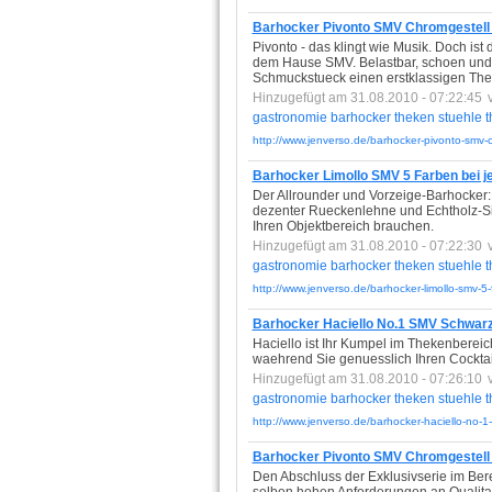
Barhocker Pivonto SMV Chromgestell 
Pivonto - das klingt wie Musik. Doch ist 
dem Hause SMV. Belastbar, schoen und 
Schmuckstueck einen erstklassigen The
Hinzugefügt am 31.08.2010 - 07:22:45
gastronomie
barhocker
theken
stuehle
t
http://www.jenverso.de/barhocker-pivonto-smv-c
Barhocker Limollo SMV 5 Farben bei j
Der Allrounder und Vorzeige-Barhocker: 
dezenter Rueckenlehne und Echtholz-Si
Ihren Objektbereich brauchen.
Hinzugefügt am 31.08.2010 - 07:22:30
gastronomie
barhocker
theken
stuehle
t
http://www.jenverso.de/barhocker-limollo-smv-5-
Barhocker Haciello No.1 SMV Schwarz 
Haciello ist Ihr Kumpel im Thekenbereic
waehrend Sie genuesslich Ihren Cocktai
Hinzugefügt am 31.08.2010 - 07:26:10
gastronomie
barhocker
theken
stuehle
t
http://www.jenverso.de/barhocker-haciello-no-1-
Barhocker Pivonto SMV Chromgestell 
Den Abschluss der Exklusivserie im Bere