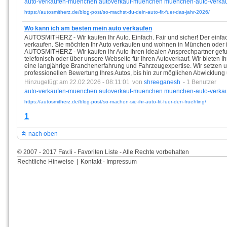
auto-verkaufen-muenchen
autoverkauf-muenchen
muenchen-auto-verka
https://autosmitherz.de/blog-post/so-machst-du-dein-auto-fit-fuer-das-jahr-2026/
Wo kann ich am besten mein auto verkaufen
AUTOSMITHERZ - Wir kaufen Ihr Auto. Einfach. Fair und sicher! Der einfa
verkaufen. Sie möchten Ihr Auto verkaufen und wohnen in München ode
AUTOSMITHERZ - Wir kaufen ihr Auto Ihren idealen Ansprechpartner gefu
telefonisch oder über unsere Webseite für Ihren Autoverkauf. Wir bieten
eine langjährige Branchenerfahrung und Fahrzeugexpertise. Wir setzen un
professionellen Bewertung Ihres Autos, bis hin zur möglichen Abwicklung
Hinzugefügt am 22.02.2026 - 08:11:01
von
shreeganesh
- 1 Benutzer
auto-verkaufen-muenchen
autoverkauf-muenchen
muenchen-auto-verka
https://autosmitherz.de/blog-post/so-machen-sie-ihr-auto-fit-fuer-den-fruehling/
1
nach oben
© 2007 - 2017 Fav.li - Favoriten Liste - Alle Rechte vorbehalten
Rechtliche Hinweise
|
Kontakt - Impressum