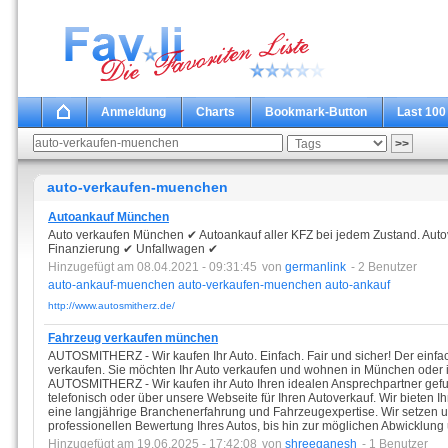
Anmeldung
Charts
Bookmark-Button
Last 100
auto-verkaufen-muenchen
Autoankauf München
Auto verkaufen München ✔ Autoankauf aller KFZ bei jedem Zustand. Aut
Finanzierung ✔ Unfallwagen ✔
Hinzugefügt am 08.04.2021 - 09:31:45
von
germanlink
- 2 Benutzer
auto-ankauf-muenchen
auto-verkaufen-muenchen
auto-ankauf
http://www.autosmitherz.de/
Fahrzeug verkaufen münchen
AUTOSMITHERZ - Wir kaufen Ihr Auto. Einfach. Fair und sicher! Der einfa
verkaufen. Sie möchten Ihr Auto verkaufen und wohnen in München ode
AUTOSMITHERZ - Wir kaufen ihr Auto Ihren idealen Ansprechpartner gefu
telefonisch oder über unsere Webseite für Ihren Autoverkauf. Wir bieten
eine langjährige Branchenerfahrung und Fahrzeugexpertise. Wir setzen un
professionellen Bewertung Ihres Autos, bis hin zur möglichen Abwicklung
Hinzugefügt am 19.06.2025 - 17:42:08
von
shreeganesh
- 1 Benutzer