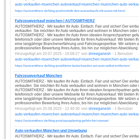
auto-verkaufen-muenchen
autoverkauf-muenchen
muenchen-auto-verka
https://autosmitherz.de/blog-post/vorteile-des-autoankaufs-mit-autos-mit-herz/
Fahrzeugverkauf münchen | AUTOSMITHERZ
AUTOSMITHERZ - Wir kaufen Ihr Auto. Einfach. Fair und sicher! Der einfa
verkaufen. Sie möchten Ihr Auto verkaufen und wohnen in München ode
AUTOSMITHERZ - Wir kaufen ihr Auto Ihren idealen Ansprechpartner gefu
telefonisch oder über unsere Webseite für Ihren Autoverkauf. Wir bieten
eine langjährige Branchenerfahrung und Fahrzeugexpertise. Wir setzen un
professionellen Bewertung Ihres Autos, bis hin zur möglichen Abwicklung
Hinzugefügt am 20.07.2025 - 10:08:27
von
shreeganesh
- 1 Benutzer
auto-verkaufen-muenchen
autoverkauf-muenchen
muenchen-auto-verka
https://autosmitherz.de/blog-post/kleine-lackschaeden-am-auto-selbst-entfernen/
Fahrzeugverkauf München
AUTOSMITHERZ - Wir kaufen Ihr Auto. Einfach. Fair und sicher! Der einfa
verkaufen. Sie möchten Ihr Auto verkaufen und wohnen in München ode
AUTOSMITHERZ - Wir kaufen ihr Auto Ihren idealen Ansprechpartner gefu
telefonisch oder über unsere Webseite für Ihren Autoverkauf. Wir bieten
eine langjährige Branchenerfahrung und Fahrzeugexpertise. Wir setzen un
professionellen Bewertung Ihres Autos, bis hin zur möglichen Abwicklung
Hinzugefügt am 20.08.2025 - 12:40:30
von
shreeganesh
- 1 Benutzer
auto-verkaufen-muenchen
autoverkauf-muenchen
muenchen-auto-verka
https://autosmitherz.de/blog-post/aquaplaning-gefahr-bei-naesse/
Auto verkaufen München und Umgebung
AUTOSMITHERZ - Wir kaufen Ihr Auto. Einfach. Fair und sicher! Der einfa