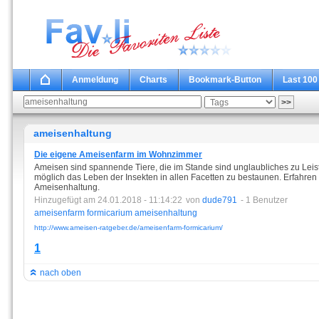
Anmeldung
Charts
Bookmark-Button
Last 100
ameisenhaltung
Die eigene Ameisenfarm im Wohnzimmer
Ameisen sind spannende Tiere, die im Stande sind unglaubliches zu Leist
möglich das Leben der Insekten in allen Facetten zu bestaunen. Erfahren 
Ameisenhaltung.
Hinzugefügt am 24.01.2018 - 11:14:22
von
dude791
- 1 Benutzer
ameisenfarm
formicarium
ameisenhaltung
http://www.ameisen-ratgeber.de/ameisenfarm-formicarium/
1
nach oben